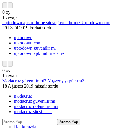
0
oy
1
cevap
Uptodown apk indirme sitesi güvenilir mi? Uptodown.com
29 Eylül 2019
Ferhat
sordu
uptodown
uptodown.com
uptodown guvenilir mi
uptodown apk indirme sitesi
0
oy
1
cevap
Modacruz güvenilir mi? Alışveriş yapılır mı?
18 Ağustos 2019
misafir
sordu
modacruz
modacruz guvenilir mi
modacruz dolandirici mi
modacruz sitesi nasil
İletişim
Hakkımızda