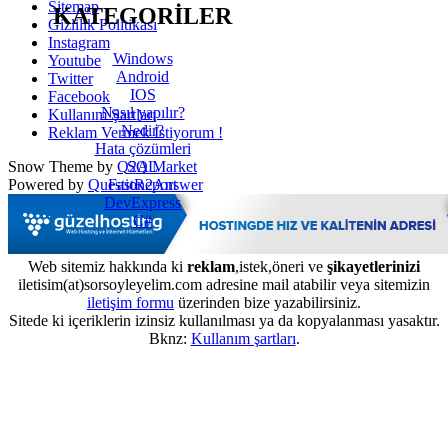
Sitemap
KATEGORİLER
Gizlilik Politikası
Instagram
Windows
Youtube
Android
Twitter
IOS
Facebook
Nasıl yapılır?
Kullanım Şartları
Nedir?
Reklam Vermek İstiyorum !
Hata çözümleri
SQL
Snow Theme by
Q2A Market
FastReport
Powered by
Question2Answer
DevExpress
C#
Web sitemiz hakkında ki
reklam
,istek,öneri ve
şikayetlerinizi
iletisim(at)sorsoyleyelim.com adresine mail atabilir veya sitemizin
iletişim formu
üzerinden bize yazabilirsiniz.
Sitede ki içeriklerin izinsiz kullanılması ya da kopyalanması yasaktır.
Bknz:
Kullanım şartları
.
...