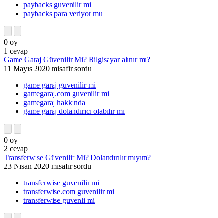
paybacks guvenilir mi
paybacks para veriyor mu
0
oy
1
cevap
Game Garaj Güvenilir Mi? Bilgisayar alınır mı?
11 Mayıs 2020
misafir
sordu
game garaj guvenilir mi
gamegaraj.com guvenilir mi
gamegaraj hakkinda
game garaj dolandirici olabilir mi
0
oy
2
cevap
Transferwise Güvenilir Mi? Dolandırılır mıyım?
23 Nisan 2020
misafir
sordu
transferwise guvenilir mi
transferwise.com guvenilir mi
transferwise guvenli mi