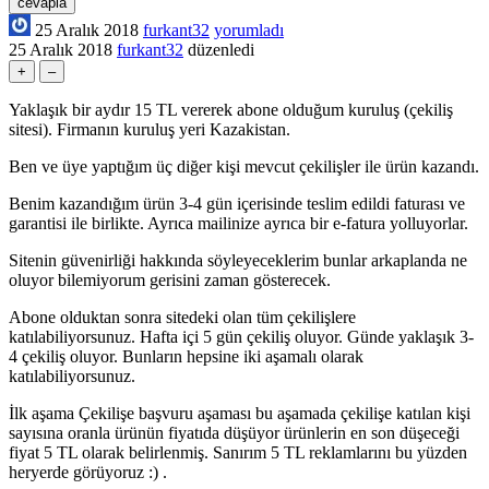
25 Aralık 2018
furkant32
yorumladı
25 Aralık 2018
furkant32
düzenledi
Yaklaşık bir aydır 15 TL vererek abone olduğum kuruluş (çekiliş
sitesi). Firmanın kuruluş yeri Kazakistan.
Ben ve üye yaptığım üç diğer kişi mevcut çekilişler ile ürün kazandı.
Benim kazandığım ürün 3-4 gün içerisinde teslim edildi faturası ve
garantisi ile birlikte. Ayrıca mailinize ayrıca bir e-fatura yolluyorlar.
Sitenin güvenirliği hakkında söyleyeceklerim bunlar arkaplanda ne
oluyor bilemiyorum gerisini zaman gösterecek.
Abone olduktan sonra sitedeki olan tüm çekilişlere
katılabiliyorsunuz. Hafta içi 5 gün çekiliş oluyor. Günde yaklaşık 3-
4 çekiliş oluyor. Bunların hepsine iki aşamalı olarak
katılabiliyorsunuz.
İlk aşama Çekilişe başvuru aşaması bu aşamada çekilişe katılan kişi
sayısına oranla ürünün fiyatıda düşüyor ürünlerin en son düşeceği
fiyat 5 TL olarak belirlenmiş. Sanırım 5 TL reklamlarını bu yüzden
heryerde görüyoruz :) .