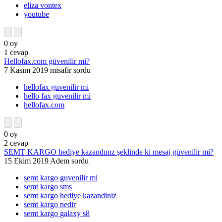
eliza vontex
youtube
0
oy
1
cevap
Hellofax.com güvenilir mi?
7 Kasım 2019
misafir
sordu
hellofax guvenilir mi
hello fax guvenilir mi
hellofax.com
0
oy
2
cevap
SEMT KARGO hediye kazandınız şeklinde ki mesaj güvenilir mi?
15 Ekim 2019
Adem
sordu
semt kargo guvenilir mi
semt kargo sms
semt kargo hediye kazandiniz
semt kargo nedir
semt kargo galaxy s8