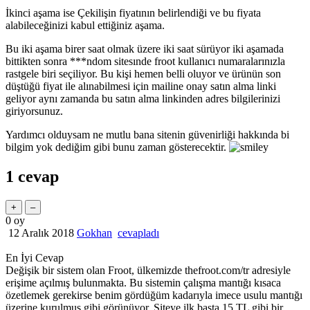
İkinci aşama ise Çekilişin fiyatının belirlendiği ve bu fiyata
alabileceğinizi kabul ettiğiniz aşama.
Bu iki aşama birer saat olmak üzere iki saat sürüyor iki aşamada
bittikten sonra ***ndom sitesınde froot kullanıcı numaralarınızla
rastgele biri seçiliyor. Bu kişi hemen belli oluyor ve ürünün son
düştüğü fiyat ile alınabilmesi için mailine onay satın alma linki
geliyor aynı zamanda bu satın alma linkinden adres bilgilerinizi
giriyorsunuz.
Yardımcı olduysam ne mutlu bana sitenin güvenirliği hakkında bi
bilgim yok dediğim gibi bunu zaman gösterecektir.
1
cevap
0
oy
12 Aralık 2018
Gokhan
cevapladı
En İyi Cevap
Değişik bir sistem olan Froot, ülkemizde thefroot.com/tr adresiyle
erişime açılmış bulunmakta. Bu sistemin çalışma mantığı kısaca
özetlemek gerekirse benim gördüğüm kadarıyla imece usulu mantığı
üzerine kurulmuş gibi görünüyor. Siteye ilk başta 15 TL gibi bir