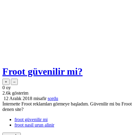
Froot güvenilir mi?
0
oy
2.6k
gösterim
12 Aralık 2018
misafir
sordu
İnternette Froot reklamları görmeye başladım. Güvenilir mi bu Froot
denen site?
froot güvenilir mi
froot nasil urun alinir