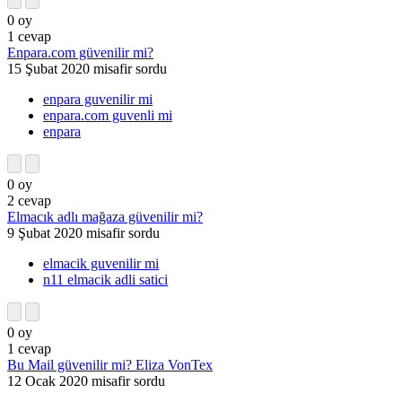
0
oy
1
cevap
Enpara.com güvenilir mi?
15 Şubat 2020
misafir
sordu
enpara guvenilir mi
enpara.com guvenli mi
enpara
0
oy
2
cevap
Elmacık adlı mağaza güvenilir mi?
9 Şubat 2020
misafir
sordu
elmacik guvenilir mi
n11 elmacik adli satici
0
oy
1
cevap
Bu Mail güvenilir mi? Eliza VonTex
12 Ocak 2020
misafir
sordu