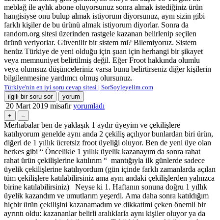
meblağ ile aylık abone oluyorsunuz sonra almak istediğiniz ürün
hangisiyse onu bulup almak istiyorum diyorsunuz, aynı sizin gibi
farklı kişiler de bu ürünü almak istiyorum diyorlar. Sonra da
random.org sitesi üzerinden rastgele kazanan belirlenip seçilen
ürünü veriyorlar. Güvenilir bir sistem mi? Bilemiyoruz. Sistem
henüz Türkiye de yeni olduğu için şuan için herhangi bir şikayet
veya memnuniyet belirtilmiş değil. Eğer Froot hakkında olumlu
veya olumsuz düşünceleriniz varsa bunu belirtirseniz diğer kişilerin
bilgilenmesine yardımcı olmuş olursunuz.
Türkiye'nin en iyi soru cevap sitesi | SorSoyleyelim.com
20 Mart 2019
misafir
yorumladı
Merhabalar ben de yaklaşık 1 aydır üyeyim ve çekilişlere
katılıyorum genelde aynı anda 2 çekiliş açılıyor bunlardan biri ürün,
diğeri de 1 yıllık ücretsiz froot üyeliği oluyor. Ben de yeni üye olan
herkes gibi “ Öncelikle 1 yıllık üyelik kazanayım da sonra rahat
rahat ürün çekilişlerine katılırım “ mantığıyla ilk günlerde sadece
üyelik çekilişlerine katılıyordum (gün içinde farklı zamanlarda açılan
tüm çekilişlere katılabilirsiniz ama aynı andaki çekilişlerden yalnızca
birine katılabilirsiniz) Neyse ki 1. Haftanın sonuna doğru 1 yıllık
üyelik kazandım ve umutlarım yeşerdi. Ama daha sonra katıldığım
hiçbir ürün çekilişini kazanamadım ve dikkatimi çeken önemli bir
ayrıntı oldu: kazananlar belirli aralıklarla aynı kişiler oluyor ya da