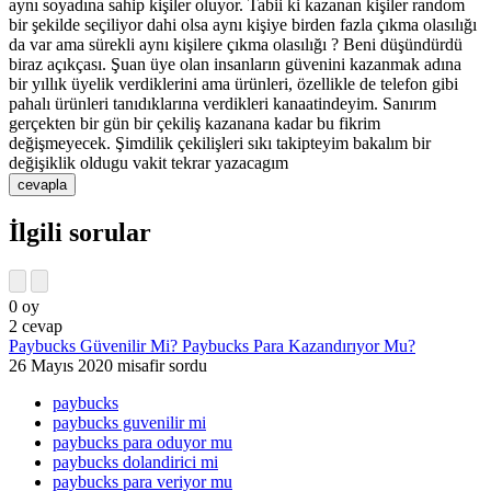
aynı soyadına sahip kişiler oluyor. Tabii ki kazanan kişiler random
bir şekilde seçiliyor dahi olsa aynı kişiye birden fazla çıkma olasılığı
da var ama sürekli aynı kişilere çıkma olasılığı ? Beni düşündürdü
biraz açıkçası. Şuan üye olan insanların güvenini kazanmak adına
bir yıllık üyelik verdiklerini ama ürünleri, özellikle de telefon gibi
pahalı ürünleri tanıdıklarına verdikleri kanaatindeyim. Sanırım
gerçekten bir gün bir çekiliş kazanana kadar bu fikrim
değişmeyecek. Şimdilik çekilişleri sıkı takipteyim bakalım bir
değişiklik oldugu vakit tekrar yazacagım
İlgili sorular
0
oy
2
cevap
Paybucks Güvenilir Mi? Paybucks Para Kazandırıyor Mu?
26 Mayıs 2020
misafir
sordu
paybucks
paybucks guvenilir mi
paybucks para oduyor mu
paybucks dolandirici mi
paybucks para veriyor mu