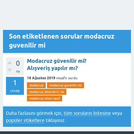
Son etiketlenen sorular modacruz
guvenilir mi
Modacruz güvenilir mi?
0
Alışveriş yapılır mı?
oy
18 Ağustos 2019
misafir
sordu
1
modacruz
modacruz guvenilir mi
cevap
modacruz dolandirici mi
modacruz sitesi nasil
Daha fazlasını görmek için,
tüm soruların listesine
veya
popüler etiketlere
tıklayınız.