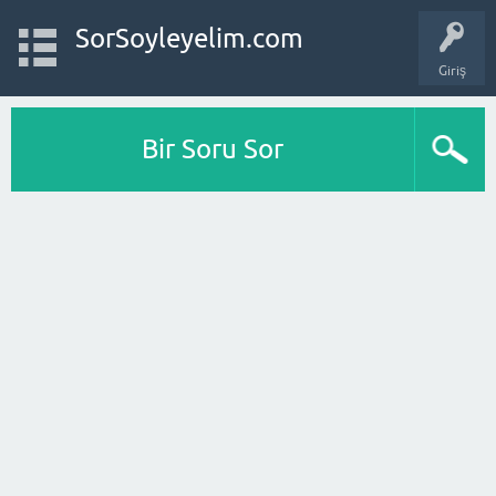
SorSoyleyelim.com
Giriş
Bir Soru Sor