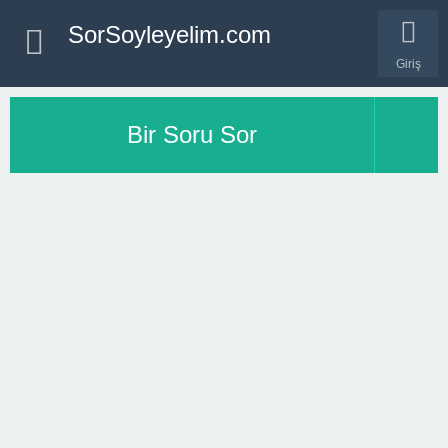
SorSoyleyelim.com
Giriş
Bir Soru Sor