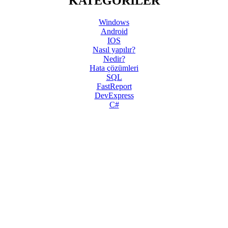
KATEGORİLER
Windows
Android
IOS
Nasıl yapılır?
Nedir?
Hata çözümleri
SQL
FastReport
DevExpress
C#