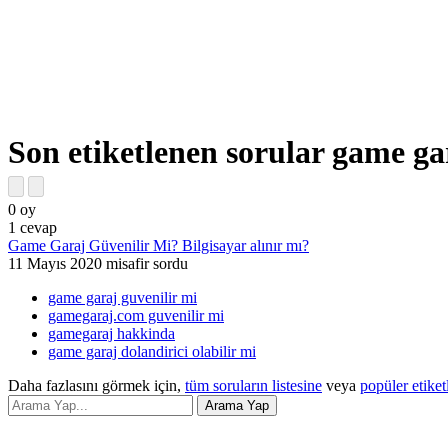
Son etiketlenen sorular game gar
0
oy
1
cevap
Game Garaj Güvenilir Mi? Bilgisayar alınır mı?
11 Mayıs 2020
misafir
sordu
game garaj guvenilir mi
gamegaraj.com guvenilir mi
gamegaraj hakkinda
game garaj dolandirici olabilir mi
Daha fazlasını görmek için,
tüm soruların listesine
veya
popüler etiket