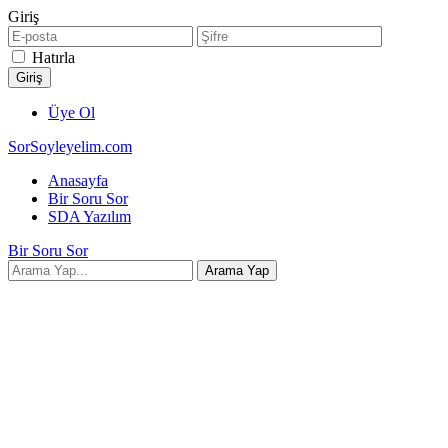
Giriş
Hatırla
Üye Ol
SorSoyleyelim.com
Anasayfa
Bir Soru Sor
SDA Yazılım
Bir Soru Sor