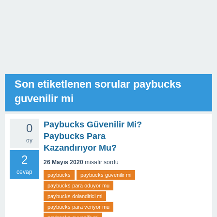
Son etiketlenen sorular paybucks
guvenilir mi
Paybucks Güvenilir Mi?
0
Paybucks Para
oy
Kazandırıyor Mu?
2
26 Mayıs 2020
misafir
sordu
cevap
paybucks
paybucks guvenilir mi
paybucks para oduyor mu
paybucks dolandirici mi
paybucks para veriyor mu