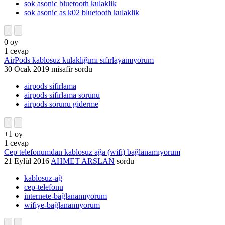
sok asonic bluetooth kulaklik
sok asonic as k02 bluetooth kulaklik
0
oy
1
cevap
AirPods kablosuz kulaklığımı sıfırlayamıyorum
30 Ocak 2019
misafir
sordu
airpods sifirlama
airpods sifirlama sorunu
airpods sorunu giderme
+1
oy
1
cevap
Cep telefonumdan kablosuz ağa (wifi) bağlanamıyorum
21 Eylül 2016
AHMET ARSLAN
sordu
kablosuz-ağ
cep-telefonu
internete-bağlanamıyorum
wifiye-bağlanamıyorum