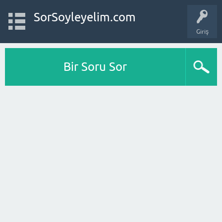
SorSoyleyelim.com
Giriş
Bir Soru Sor