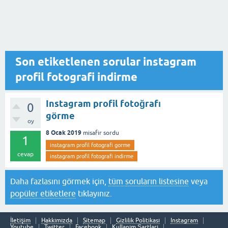
Son etiketlenen sorular instagram
profil fotografi indirme
Instagram profil fotoğrafı
0
görme
oy
8 Ocak 2019
misafir
sordu
1
instagram profil fotografi gorme
cevap
instagram profil fotografi indirme
Daha fazlasını görmek için,
tüm soruların listesine
veya
popüler etiketlere
tıklayınız.
İletişim
Hakkımızda
Sitemap
Gizlilik Politikası
Instagram
Youtube
Twitter
Facebook
Kullanım Şartları