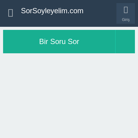
SorSoyleyelim.com
Giriş
Bir Soru Sor