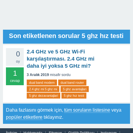
Son etiketlenen sorular 5 ghz hız testi
2.4 GHz ve 5 GHz Wi-Fi
0
karşılaştırması. 2.4 GHz mi
oy
daha iyi yoksa 5 GHz mi?
1
3 Aralık 2019
misafir
sordu
cevap
dual band modem
dual band router
2.4 ghz mi 5 ghz mi
5 ghz avantajlari
5 ghz dezavantajlari
5 ghz hız testi
Daha fazlasını görmek için,
tüm soruların listesine
veya
popüler etiketlere
tıklayınız.