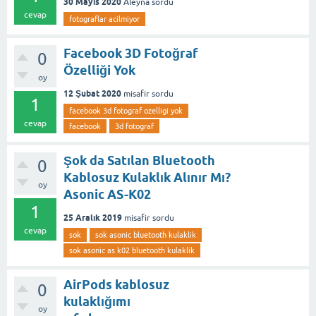
30 Mayıs 2020
Aleyna
sordu
cevap
fotograflar acilmiyor
Facebook 3D Fotoğraf
0
Özelliği Yok
oy
12 Şubat 2020
misafir
sordu
1
facebook 3d fotograf ozelligi yok
cevap
facebook
3d fotograf
Şok da Satılan Bluetooth
0
Kablosuz Kulaklık Alınır Mı?
oy
Asonic AS-K02
1
25 Aralık 2019
misafir
sordu
cevap
sok
sok asonic bluetooth kulaklik
sok asonic as k02 bluetooth kulaklik
AirPods kablosuz
0
kulaklığımı
oy