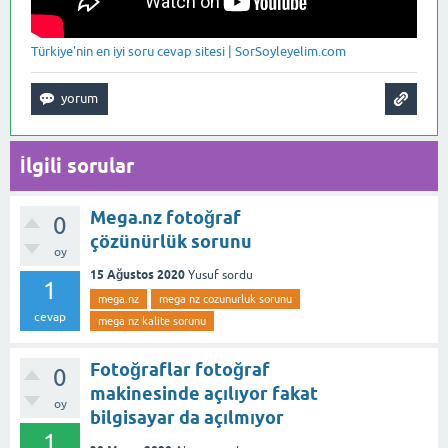
Türkiye'nin en iyi soru cevap sitesi | SorSoyleyelim.com
İlgili sorular
Mega.nz fotoğraf
0
çözünürlük sorunu
oy
15 Ağustos 2020
Yusuf
sordu
1
mega.nz
mega nz cozunurluk sorunu
cevap
mega nz kalite sorunu
Fotoğraflar fotoğraf
0
makinesinde açılıyor fakat
oy
bilgisayar da açılmıyor
1