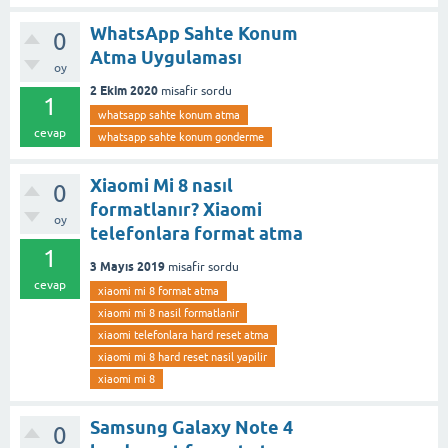
WhatsApp Sahte Konum
0
Atma Uygulaması
oy
2 Ekim 2020
misafir
sordu
1
whatsapp sahte konum atma
cevap
whatsapp sahte konum gonderme
Xiaomi Mi 8 nasıl
0
formatlanır? Xiaomi
oy
telefonlara format atma
1
3 Mayıs 2019
misafir
sordu
cevap
xiaomi mi 8 format atma
xiaomi mi 8 nasil formatlanir
xiaomi telefonlara hard reset atma
xiaomi mi 8 hard reset nasil yapilir
xiaomi mi 8
Samsung Galaxy Note 4
0