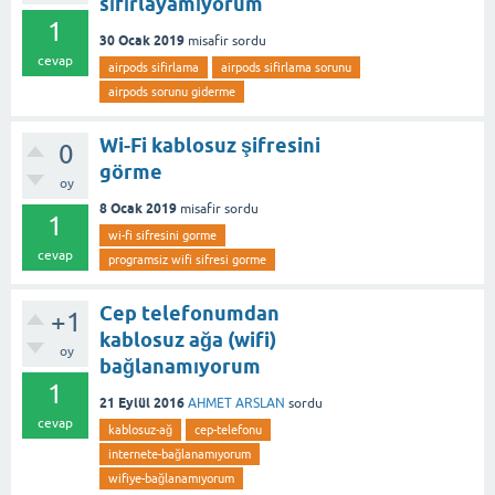
sıfırlayamıyorum
1
30 Ocak 2019
misafir
sordu
cevap
airpods sifirlama
airpods sifirlama sorunu
airpods sorunu giderme
Wi-Fi kablosuz şifresini
0
görme
oy
8 Ocak 2019
misafir
sordu
1
wi-fi sifresini gorme
cevap
programsiz wifi sifresi gorme
Cep telefonumdan
+1
kablosuz ağa (wifi)
oy
bağlanamıyorum
1
21 Eylül 2016
AHMET ARSLAN
sordu
cevap
kablosuz-ağ
cep-telefonu
internete-bağlanamıyorum
wifiye-bağlanamıyorum