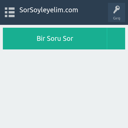
SorSoyleyelim.com
Giriş
Bir Soru Sor