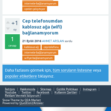
internete-bağlanamıyorum
vpnler-çalışmıyor
Cep telefonumdan
+1
kablosuz ağa (wifi)
oy
bağlanamıyorum
1
21 Eylül 2016
AHMET ARSLAN
sordu
cevap
kablosuz-ağ
cep-telefonu
internete-bağlanamıyorum
wifiye-bağlanamıyorum
Daha fazlasını görmek için,
tüm soruların listesine
veya
popüler etiketlere
tıklayınız.
İletişim
Hakkımızda
Sitemap
Gizlilik Politikası
Instagram
Youtube
Twitter
Facebook
Kullanım Şartları
Reklam Vermek İstiyorum !
Snow Theme by
Q2A Market
Powered by
Question2Answer