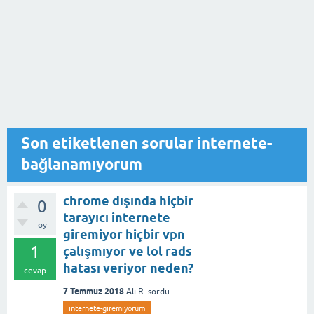
Son etiketlenen sorular internete-
bağlanamıyorum
chrome dışında hiçbir
0
tarayıcı internete
oy
giremiyor hiçbir vpn
1
çalışmıyor ve lol rads
hatası veriyor neden?
cevap
7 Temmuz 2018
Ali R.
sordu
internete-giremiyorum