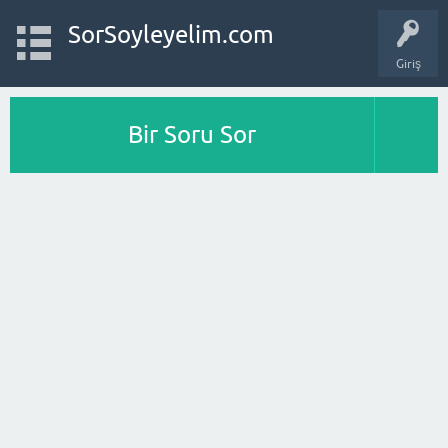
SorSoyleyelim.com
Giriş
Bir Soru Sor