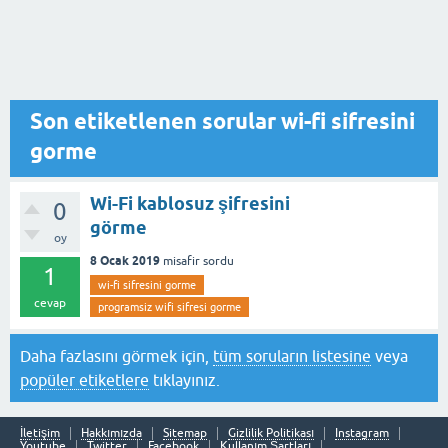
Son etiketlenen sorular wi-fi sifresini
gorme
Wi-Fi kablosuz şifresini
0
görme
oy
8 Ocak 2019
misafir
sordu
1
wi-fi sifresini gorme
cevap
programsiz wifi sifresi gorme
Daha fazlasını görmek için,
tüm soruların listesine
veya
popüler etiketlere
tıklayınız.
İletişim
Hakkımızda
Sitemap
Gizlilik Politikası
Instagram
Youtube
Twitter
Facebook
Kullanım Şartları