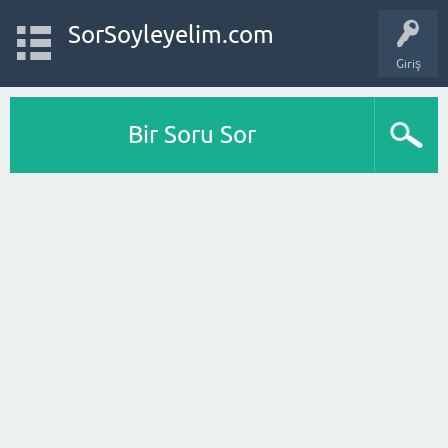
SorSoyleyelim.com
Giriş
Bir Soru Sor