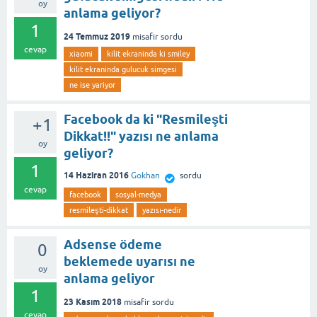
oy
anlama geliyor?
1
24 Temmuz 2019
misafir
sordu
cevap
xiaomi
kilit ekraninda ki smiley
kilit ekraninda gulucuk simgesi
ne ise yariyor
Facebook da ki "Resmileşti
+1
Dikkat!!" yazısı ne anlama
oy
geliyor?
1
14 Haziran 2016
Gokhan
sordu
cevap
facebook
sosyal-medya
resmileşti-dikkat
yazısı-nedir
Adsense ödeme
0
beklemede uyarısı ne
oy
anlama geliyor
1
23 Kasım 2018
misafir
sordu
cevap