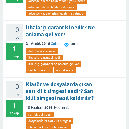
adsense odeme beklemede uyarisi nedir
adsense odeme beklemede diyor
adsense kazanclarim hesabima yatmadi
İthalatçı garantisi nedir? Ne
0
anlama geliyor?
oy
21 Aralık 2016
Gokhan
sordu
1
distribütör-garantisi
cevap
ithalatçı-garantisi-nedir
ithalatçı-garantisi-ne-anlama-geliyor
farkları-nelerdir
aradaki-fark
Klasör ve dosyalarda çıkan
0
sarı kilit simgesi nedir? Sarı
oy
kilit simgesi nasıl kaldırılır?
1
15 Haziran 2019
İlyas
sordu
cevap
sari kilit simgesi
dosyalarda ki sari kilit simgesi
klasor de ki sari kilit simgesi