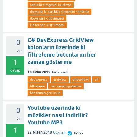
sari kilit simgesini kaldirma
dosya da ki sari kilit simgesini kaldirma
dosya sari kilit simgesi
klasor sari kilit simgesi
C# DevExpress GridView
0
kolonların üzerinde ki
oy
filtreleme butonlarını her
1
zaman gösterme
cevap
18 Ekim 2019
Tarık
sordu
devexpress
gridview
gridcontrol
c#
filtreleme
her zaman gosterme
her zaman gorunsun
Youtube üzerinde ki
0
müzikler nasıl indirilir?
oy
Youtube MP3
1
22 Nisan 2018
Gokhan
sordu