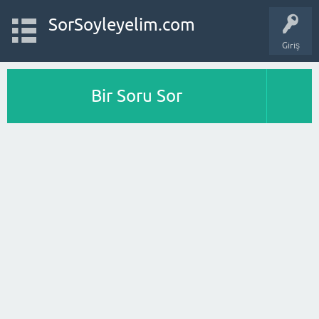
SorSoyleyelim.com
Giriş
Bir Soru Sor