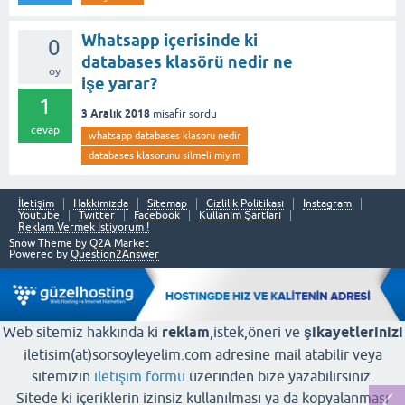
Whatsapp içerisinde ki
0
databases klasörü nedir ne
oy
işe yarar?
1
3 Aralık 2018
misafir
sordu
cevap
whatsapp databases klasoru nedir
databases klasorunu silmeli miyim
İletişim
Hakkımızda
Sitemap
Gizlilik Politikası
Instagram
Youtube
Twitter
Facebook
Kullanım Şartları
Reklam Vermek İstiyorum !
Snow Theme by
Q2A Market
Powered by
Question2Answer
Web sitemiz hakkında ki
reklam
,istek,öneri ve
şikayetlerinizi
iletisim(at)sorsoyleyelim.com adresine mail atabilir veya
sitemizin
iletişim formu
üzerinden bize yazabilirsiniz.
Sitede ki içeriklerin izinsiz kullanılması ya da kopyalanması