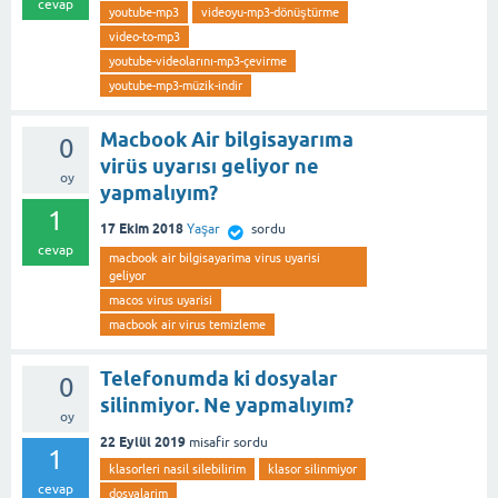
cevap
youtube-mp3
videoyu-mp3-dönüştürme
video-to-mp3
youtube-videolarını-mp3-çevirme
youtube-mp3-müzik-indir
Macbook Air bilgisayarıma
0
virüs uyarısı geliyor ne
oy
yapmalıyım?
1
17 Ekim 2018
Yaşar
sordu
cevap
macbook air bilgisayarima virus uyarisi
geliyor
macos virus uyarisi
macbook air virus temizleme
Telefonumda ki dosyalar
0
silinmiyor. Ne yapmalıyım?
oy
22 Eylül 2019
misafir
sordu
1
klasorleri nasil silebilirim
klasor silinmiyor
cevap
dosyalarim