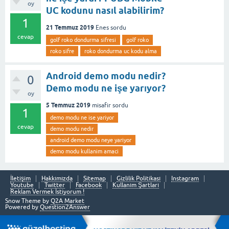
oy
UC kodunu nasıl alabilirim?
1
21 Temmuz 2019
Enes
sordu
cevap
golf roko dondurma sifresi
golf roko
roko sifre
roko dondurma uc kodu alma
Android demo modu nedir?
0
Demo modu ne işe yarıyor?
oy
5 Temmuz 2019
misafir
sordu
1
demo modu ne ise yariyor
cevap
demo modu nedir
android demo modu neye yariyor
demo modu kullanim amaci
İletişim
Hakkımızda
Sitemap
Gizlilik Politikası
Instagram
Youtube
Twitter
Facebook
Kullanım Şartları
Reklam Vermek İstiyorum !
Snow Theme by
Q2A Market
Powered by
Question2Answer