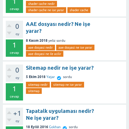
1
shader cache nedir
cevap
shader cache ne ise yarar
shader cache
AAE dosyası nedir? Ne işe
0
yarar?
oy
8 Kasım 2018
yeliz
sordu
1
aae dosyasi nedir
aae dosyasi ne ise yarar
cevap
aae dosyasi ne ile acilir
Sitemap nedir ne işe yarar?
0
5 Ekim 2018
Yaşar
sordu
oy
sitemap nedir
sitemap ne ise yarar
1
sitemap
cevap
Tapatalk uygulaması nedir?
+1
Ne işe yarar?
oy
18 Eylül 2016
Gokhan
sordu