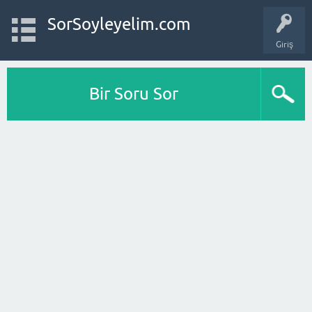
SorSoyleyelim.com
Giriş
Bir Soru Sor