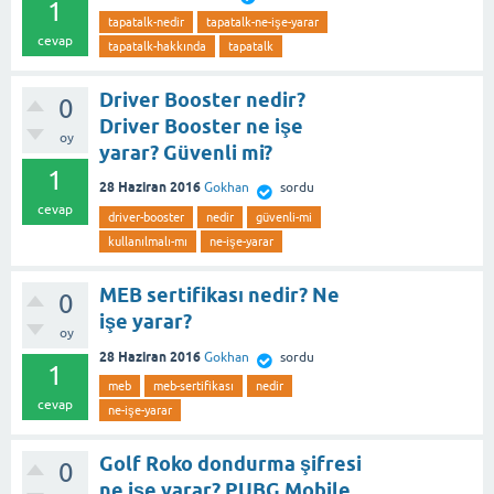
1
tapatalk-nedir
tapatalk-ne-işe-yarar
cevap
tapatalk-hakkında
tapatalk
Driver Booster nedir?
0
Driver Booster ne işe
oy
yarar? Güvenli mi?
1
28 Haziran 2016
Gokhan
sordu
cevap
driver-booster
nedir
güvenli-mi
kullanılmalı-mı
ne-işe-yarar
MEB sertifikası nedir? Ne
0
işe yarar?
oy
28 Haziran 2016
Gokhan
sordu
1
meb
meb-sertifikası
nedir
cevap
ne-işe-yarar
Golf Roko dondurma şifresi
0
ne işe yarar? PUBG Mobile