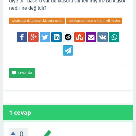
diye bir klasörü var bu klasörü silmeli miyim? Bu klasör
nedir ne değildir?
whatsapp databases klasoru nedir
databases klasorunu silmeli miyim
1
cevap
0