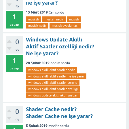
ne işe yarar?
oy
13 Mart 2019
Can
sordu
1
musi.sh
musi.sh nedir
musish
cevap
musish nedir
musish uygulaması
Windows Update Akıllı
0
Aktif Saatler özelliği nedir?
oy
Ne işe yarar?
1
28 Şubat 2019
nedim
sordu
cevap
windows akilli aktif saatler nedir
windows akilli aktif saatler ne ise yarar
windows akilli aktif saatler sorunu
windows akilli aktif saatler ozelligi
windows update akilli aktif saatler
Shader Cache nedir?
0
Shader Cache ne işe yarar?
oy
5 Şubat 2019
misafir
sordu