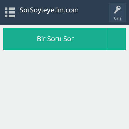
SorSoyleyelim.com
Giriş
Bir Soru Sor