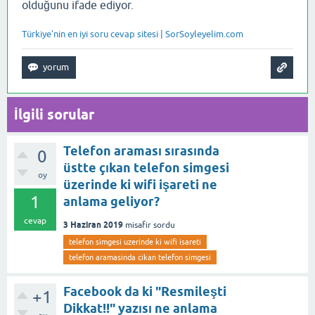
olduğunu ifade ediyor.
Türkiye'nin en iyi soru cevap sitesi | SorSoyleyelim.com
İlgili sorular
Telefon araması sırasında
0
üstte çıkan telefon simgesi
oy
üzerinde ki wifi işareti ne
1
anlama geliyor?
cevap
3 Haziran 2019
misafir
sordu
telefon simgesi uzerinde ki wifi isareti
telefon aramasinda cikan telefon simgesi
Facebook da ki "Resmileşti
+1
Dikkat!!" yazısı ne anlama