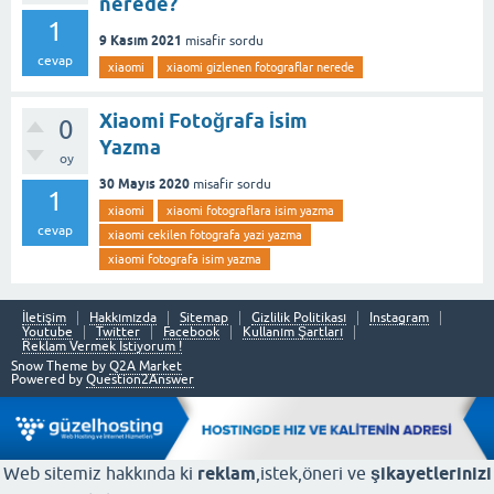
nerede?
1
9 Kasım 2021
misafir
sordu
cevap
xiaomi
xiaomi gizlenen fotograflar nerede
Xiaomi Fotoğrafa İsim
0
Yazma
oy
30 Mayıs 2020
misafir
sordu
1
xiaomi
xiaomi fotograflara isim yazma
cevap
xiaomi cekilen fotografa yazi yazma
xiaomi fotografa isim yazma
İletişim
Hakkımızda
Sitemap
Gizlilik Politikası
Instagram
Youtube
Twitter
Facebook
Kullanım Şartları
Reklam Vermek İstiyorum !
Snow Theme by
Q2A Market
Powered by
Question2Answer
Web sitemiz hakkında ki
reklam
,istek,öneri ve
şikayetlerinizi