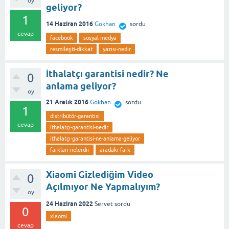
oy
geliyor?
1
14 Haziran 2016
Gokhan
sordu
cevap
facebook
sosyal-medya
resmileşti-dikkat
yazısı-nedir
İthalatçı garantisi nedir? Ne
0
anlama geliyor?
oy
21 Aralık 2016
Gokhan
sordu
1
distribütör-garantisi
cevap
ithalatçı-garantisi-nedir
ithalatçı-garantisi-ne-anlama-geliyor
farkları-nelerdir
aradaki-fark
Xiaomi Gizlediğim Video
0
Açılmıyor Ne Yapmalıyım?
oy
24 Haziran 2022
Servet
sordu
0
xiaomi
cevap