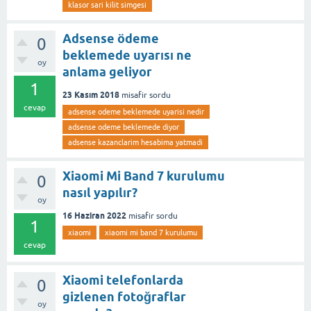
klasor sari kilit simgesi
Adsense ödeme
0
beklemede uyarısı ne
oy
anlama geliyor
1
23 Kasım 2018
misafir
sordu
cevap
adsense odeme beklemede uyarisi nedir
adsense odeme beklemede diyor
adsense kazanclarim hesabima yatmadi
Xiaomi Mi Band 7 kurulumu
0
nasıl yapılır?
oy
16 Haziran 2022
misafir
sordu
1
xiaomi
xiaomi mi band 7 kurulumu
cevap
Xiaomi telefonlarda
0
gizlenen fotoğraflar
oy