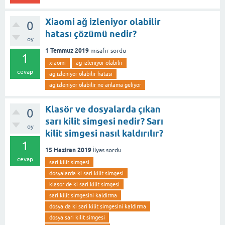
Xiaomi ağ izleniyor olabilir
0
hatası çözümü nedir?
oy
1 Temmuz 2019
misafir
sordu
1
xiaomi
ag izleniyor olabilir
cevap
ag izleniyor olabilir hatasi
ag izleniyor olabilir ne anlama geliyor
Klasör ve dosyalarda çıkan
0
sarı kilit simgesi nedir? Sarı
oy
kilit simgesi nasıl kaldırılır?
1
15 Haziran 2019
İlyas
sordu
cevap
sari kilit simgesi
dosyalarda ki sari kilit simgesi
klasor de ki sari kilit simgesi
sari kilit simgesini kaldirma
dosya da ki sari kilit simgesini kaldirma
dosya sari kilit simgesi