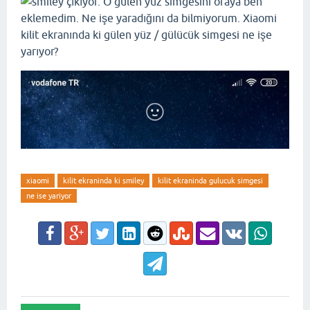
çıkıyor. O gülen yüz simgesini oraya ben
eklemedim. Ne işe yaradığını da bilmiyorum. Xiaomi
kilit ekranında ki gülen yüz / gülücük simgesi ne işe
yarıyor?
xiaomi
kilit ekraninda ki smiley
kilit ekraninda gulucuk simgesi
ne ise yariyor