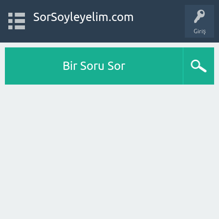
SorSoyleyelim.com
Giriş
Bir Soru Sor