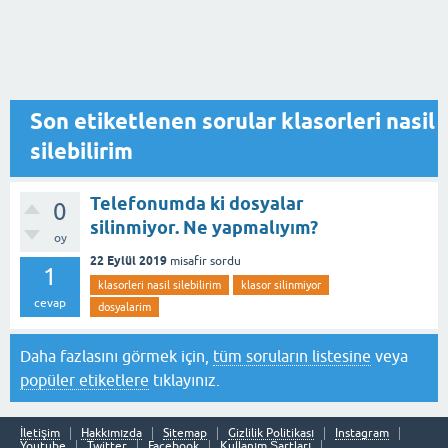
Son etiketlenen sorular klasorleri nasil
silebilirim
Telefonumda ki dosyalar
0
silinmiyor. Ne yapmalıyım?
oy
22 Eylül 2019
misafir
sordu
1
klasorleri nasil silebilirim
klasor silinmiyor
cevap
dosyalarim
Daha fazlasını görmek için,
tüm soruların listesine
veya
popüler etiketlere
tıklayınız.
İletişim
Hakkımızda
Sitemap
Gizlilik Politikası
Instagram
Youtube
Twitter
Facebook
Kullanım Şartları