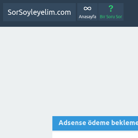
SorSoyleyelim.com
Anasayfa
Bir Soru Sor
Adsense ödeme beklemed