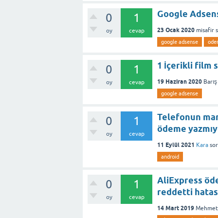
Google Adsen
0
1
23 Ocak 2020
misafir
oy
cevap
google adsense
ode
1 İçerikli fil
0
1
19 Haziran 2020
Barış
oy
cevap
google adsense
Telefonun mar
0
1
ödeme yazmıy
oy
cevap
11 Eylül 2021
Kara
so
android
AliExpress öd
0
1
reddetti hatas
oy
cevap
14 Mart 2019
Mehmet