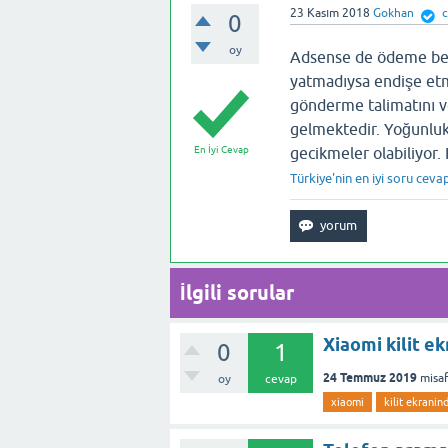
23 Kasım 2018
Gokhan
c
0
oy
Adsense de ödeme bekl
yatmadıysa endişe et
gönderme talimatını 
gelmektedir. Yoğunluk
En İyi Cevap
gecikmeler olabiliyor.
Türkiye'nin en iyi soru ceva
İlgili sorular
Xiaomi kilit e
0
1
24 Temmuz 2019
misaf
oy
cevap
xiaomi
kilit ekranin