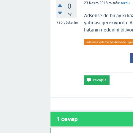
23 Kasım 2018
misafir
sordu
0
oy
Adsense de bu ay ki k
yatması gerekiyordu. 
720
gösterim
hatanın nedenini biliy
adsense odeme beklemede uyari
1
cevap