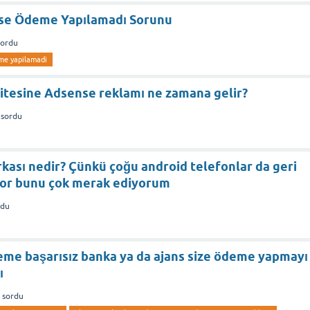
se Ödeme Yapılamadı Sorunu
sordu
me yapilamadi
m sitesine Adsense reklamı ne zamana gelir?
sordu
kası nedir? Çünkü çoğu android telefonlar da geri
or bunu çok merak ediyorum
rdu
eme başarısız banka ya da ajans size ödeme yapmayı
ı
sordu