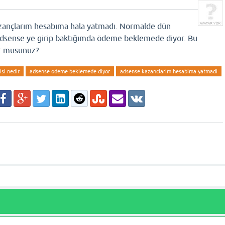
azançlarım hesabıma hala yatmadı. Normalde dün
Adsense ye girip baktığımda ödeme beklemede diyor. Bu
or musunuz?
si nedir
adsense odeme beklemede diyor
adsense kazanclarim hesabima yatmadi