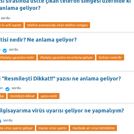
ı sırasında üstte çıkan telefon simgesi üzerinde ki
e anlama geliyor?
sordu
 ki wifi isareti
telefon aramasinda cikan telefon simgesi
ntisi nedir? Ne anlama geliyor?
n
sordu
ithalatçı-garantisi-nedir
ithalatçı-garantisi-ne-anlama-geliyor
farkları-nelerdir
 "Resmileşti Dikkat!!" yazısı ne anlama geliyor?
an
sordu
dya
resmileşti-dikkat
yazısı-nedir
lgisayarıma virüs uyarısı geliyor ne yapmalıyım?
sordu
a virus uyarisi geliyor
macos virus uyarisi
macbook air virus temizleme