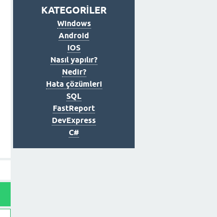
KATEGORİLER
Windows
Android
IOS
Nasıl yapılır?
Nedir?
Hata çözümleri
SQL
FastReport
DevExpress
C#