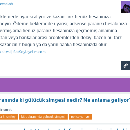
evapladı
emede uyarısı alıyor ve kazancınız henüz hesabınıza
meyin. Ödeme beklemede uyarısı; adsense paranızı hesabınıza
vermiş ama henüz paranız hesabınıza geçmemiş anlamına
tan veya bankalar arası problemlerden dolayı bazen bu tarz
 Kazancınız bugün ya da yarın banka hesabınızda olur.
p sitesi | SorSoyleyelim.com
kranında ki gülücük simgesi nedir? Ne anlama geliyor
ir
sordu
da ki smiley
kilit ekraninda gulucuk simgesi
ne ise yariyor