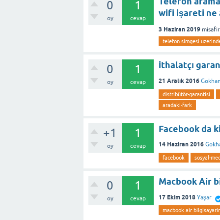
Telefon aramas
0
1
wifi işareti n
oy
cevap
3 Haziran 2019
misafir
telefon simgesi uzerinde
İthalatçı gara
0
1
21 Aralık 2016
Gokha
oy
cevap
distribütör-garantisi
aradaki-fark
Facebook da ki
+1
1
14 Haziran 2016
Gokh
oy
cevap
facebook
sosyal-me
Macbook Air bi
0
1
17 Ekim 2018
Yaşar
oy
cevap
macbook air bilgisayarim