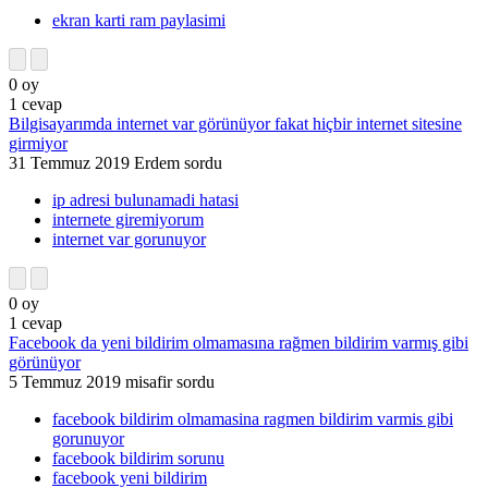
ekran karti ram paylasimi
0
oy
1
cevap
Bilgisayarımda internet var görünüyor fakat hiçbir internet sitesine
girmiyor
31 Temmuz 2019
Erdem
sordu
ip adresi bulunamadi hatasi
internete giremiyorum
internet var gorunuyor
0
oy
1
cevap
Facebook da yeni bildirim olmamasına rağmen bildirim varmış gibi
görünüyor
5 Temmuz 2019
misafir
sordu
facebook bildirim olmamasina ragmen bildirim varmis gibi
gorunuyor
facebook bildirim sorunu
facebook yeni bildirim