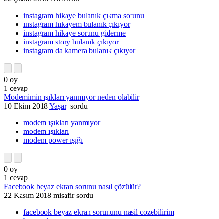
instagram hikaye bulanık çıkma sorunu
instagram hikayem bulanık çıkıyor
instagram hikaye sorunu giderme
instagram story bulanık çıkıyor
instagram da kamera bulanık çıkıyor
0
oy
1
cevap
Modemimin ışıkları yanmıyor neden olabilir
10 Ekim 2018
Yaşar
sordu
modem ışıkları yanmıyor
modem ışıkları
modem power ışığı
0
oy
1
cevap
Facebook beyaz ekran sorunu nasıl çözülür?
22 Kasım 2018
misafir
sordu
facebook beyaz ekran sorununu nasil cozebilirim