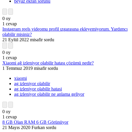
beyaz ekran sorunu
0
oy
1
cevap
Instagram reels videomu profil ızgarasına ekleyemiyorum. Yardımcı
olabilir misiniz?
21 Eylül 2022
misafir
sordu
0
oy
1
cevap
Xiaomi ağ izleniyor olabilir hatası çözümü nedir?
1 Temmuz 2019
misafir
sordu
xiaomi
ag izleniyor olabilir
ag izleniyor olabilir hatasi
ag izleniyor olabilir ne anlama geliyor
0
oy
1
cevap
8 GB Olan RAM 6 GB Görünüyor
21 Mayıs 2020
Furkan
sordu