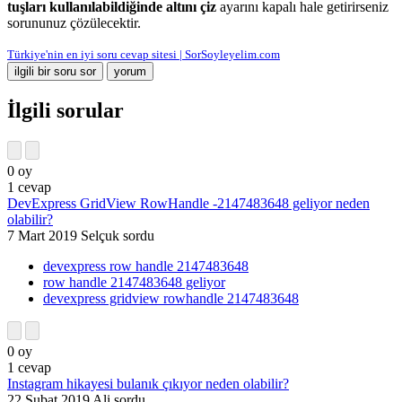
tuşları kullanılabildiğinde altını çiz
ayarını kapalı hale getirirseniz
sorununuz çözülecektir.
Türkiye'nin en iyi soru cevap sitesi | SorSoyleyelim.com
İlgili sorular
0
oy
1
cevap
DevExpress GridView RowHandle -2147483648 geliyor neden
olabilir?
7 Mart 2019
Selçuk
sordu
devexpress row handle 2147483648
row handle 2147483648 geliyor
devexpress gridview rowhandle 2147483648
0
oy
1
cevap
Instagram hikayesi bulanık çıkıyor neden olabilir?
22 Şubat 2019
Ali
sordu