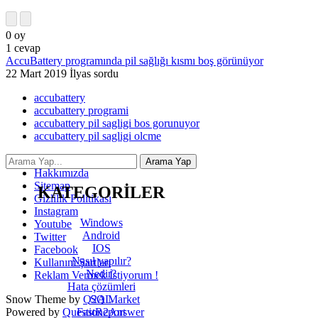
0
oy
1
cevap
AccuBattery programında pil sağlığı kısmı boş görünüyor
22 Mart 2019
İlyas
sordu
accubattery
accubattery programi
accubattery pil sagligi bos gorunuyor
accubattery pil sagligi olcme
İletişim
Hakkımızda
Sitemap
KATEGORİLER
Gizlilik Politikası
Instagram
Windows
Youtube
Android
Twitter
IOS
Facebook
Nasıl yapılır?
Kullanım Şartları
Nedir?
Reklam Vermek İstiyorum !
Hata çözümleri
SQL
Snow Theme by
Q2A Market
FastReport
Powered by
Question2Answer