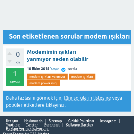
Son etiketlenen sorular modem ışıkları
Modemimin ışıkları
0
yanmıyor neden olabilir
oy
10 Ekim 2018
Yaşar
sordu
1
modem ışıkları yanmıyor
modem ışıkları
cevap
modem power ışığı
Daha fazlasını görmek için,
tüm soruların listesine
veya
popüler etiketlere
tıklayınız.
İletişim
Hakkımızda
Sitemap
Gizlilik Politikası
Instagram
Youtube
Twitter
Facebook
Kullanım Şartları
Reklam Vermek İstiyorum !