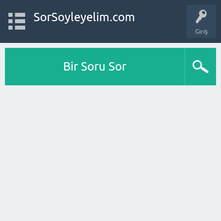
SorSoyleyelim.com
Giriş
Bir Soru Sor