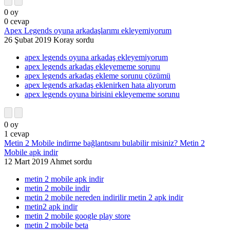
0
oy
0
cevap
Apex Legends oyuna arkadaşlarımı ekleyemiyorum
26 Şubat 2019
Koray
sordu
apex legends oyuna arkadaş ekleyemiyorum
apex legends arkadaş ekleyememe sorunu
apex legends arkadaş ekleme sorunu çözümü
apex legends arkadaş eklenirken hata alıyorum
apex legends oyuna birisini ekleyememe sorunu
0
oy
1
cevap
Metin 2 Mobile indirme bağlantısını bulabilir misiniz? Metin 2
Mobile apk indir
12 Mart 2019
Ahmet
sordu
metin 2 mobile apk indir
metin 2 mobile indir
metin 2 mobile nereden indirilir metin 2 apk indir
metin2 apk indir
metin 2 mobile google play store
metin 2 mobile beta