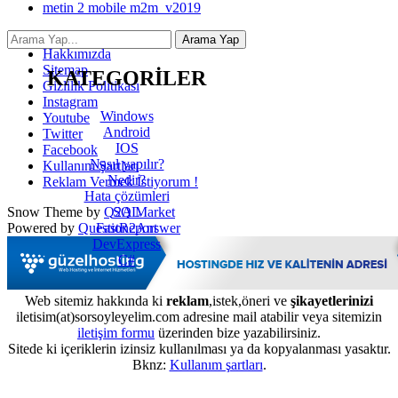
metin 2 mobile m2m_v2019
İletişim
Hakkımızda
Sitemap
KATEGORİLER
Gizlilik Politikası
Instagram
Windows
Youtube
Android
Twitter
IOS
Facebook
Nasıl yapılır?
Kullanım Şartları
Nedir?
Reklam Vermek İstiyorum !
Hata çözümleri
SQL
Snow Theme by
Q2A Market
FastReport
Powered by
Question2Answer
DevExpress
C#
Web sitemiz hakkında ki
reklam
,istek,öneri ve
şikayetlerinizi
iletisim(at)sorsoyleyelim.com adresine mail atabilir veya sitemizin
iletişim formu
üzerinden bize yazabilirsiniz.
Sitede ki içeriklerin izinsiz kullanılması ya da kopyalanması yasaktır.
Bknz:
Kullanım şartları
.
...