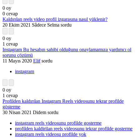
0
oy
0
cevap
Kaldırılan reels video profil izgarasına nasıl yüklenir?
20 Ekim 2021
Sâdece Selma
sordu
0
oy
1
cevap
Instagram Bu hesabın sahibi olduğunu onaylamamıza yardımcı ol
sorunu çözümü
11 Mayıs 2020
Elif
sordu
instagram
0
oy
1
cevap
Profilden kaldırılan Instagram Reels videosunu tekrar profilde
gösterme
30 Nisan 2021
Didem
sordu
instagram reels videosunu profilde gosterme
profilden kaldirilan reels videosunu tekrar profilde gosterme
instagram reels videosu profilde yok