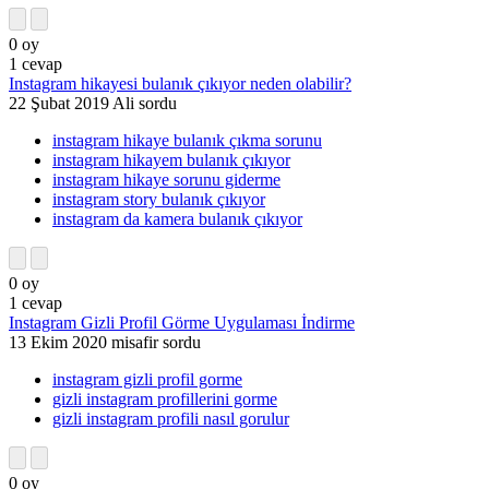
0
oy
1
cevap
Instagram hikayesi bulanık çıkıyor neden olabilir?
22 Şubat 2019
Ali
sordu
instagram hikaye bulanık çıkma sorunu
instagram hikayem bulanık çıkıyor
instagram hikaye sorunu giderme
instagram story bulanık çıkıyor
instagram da kamera bulanık çıkıyor
0
oy
1
cevap
Instagram Gizli Profil Görme Uygulaması İndirme
13 Ekim 2020
misafir
sordu
instagram gizli profil gorme
gizli instagram profillerini gorme
gizli instagram profili nasıl gorulur
0
oy