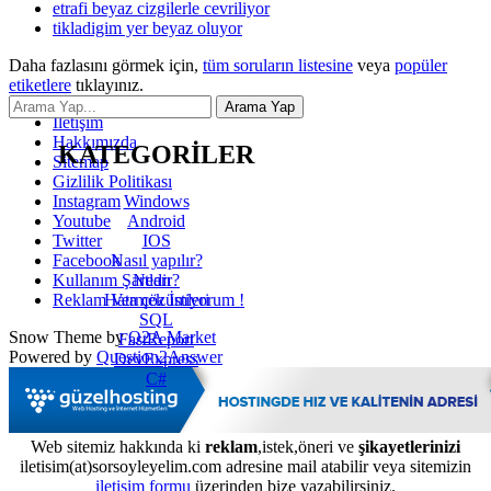
etrafi beyaz cizgilerle cevriliyor
tikladigim yer beyaz oluyor
Daha fazlasını görmek için,
tüm soruların listesine
veya
popüler
etiketlere
tıklayınız.
İletişim
Hakkımızda
KATEGORİLER
Sitemap
Gizlilik Politikası
Windows
Instagram
Android
Youtube
IOS
Twitter
Nasıl yapılır?
Facebook
Nedir?
Kullanım Şartları
Hata çözümleri
Reklam Vermek İstiyorum !
SQL
Snow Theme by
Q2A Market
FastReport
Powered by
Question2Answer
DevExpress
C#
Web sitemiz hakkında ki
reklam
,istek,öneri ve
şikayetlerinizi
iletisim(at)sorsoyleyelim.com adresine mail atabilir veya sitemizin
iletişim formu
üzerinden bize yazabilirsiniz.