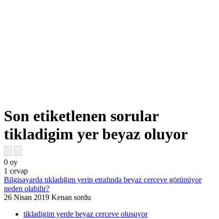
Son etiketlenen sorular
tikladigim yer beyaz oluyor
0
oy
1
cevap
Bilgisayarda tıkladığım yerin etrafında beyaz çerçeve görünüyor
neden olabilir?
26 Nisan 2019
Kenan
sordu
tikladigim yerde beyaz cerceve olusuyor