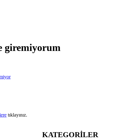
te giremiyorum
rmiyor
lere
tıklayınız.
KATEGORİLER