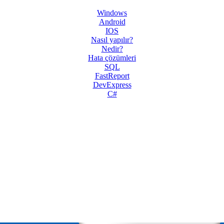
Windows
Android
IOS
Nasıl yapılır?
Nedir?
Hata çözümleri
SQL
FastReport
DevExpress
C#