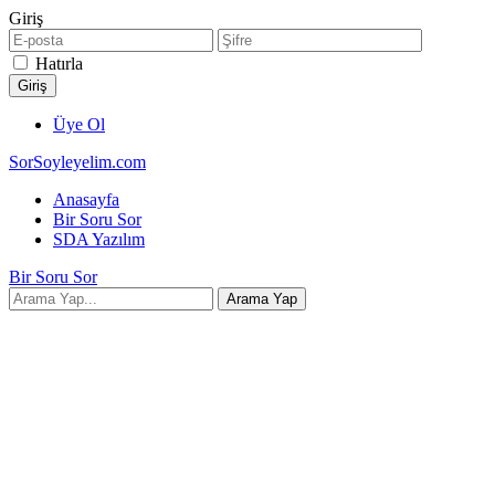
Giriş
Hatırla
Üye Ol
SorSoyleyelim.com
Anasayfa
Bir Soru Sor
SDA Yazılım
Bir Soru Sor