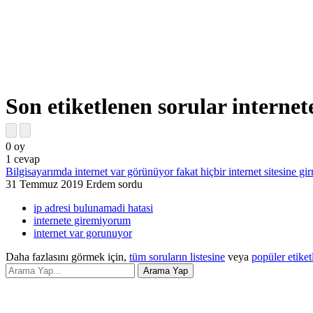
Son etiketlenen sorular interne
0
oy
1
cevap
Bilgisayarımda internet var görünüyor fakat hiçbir internet sitesine gi
31 Temmuz 2019
Erdem
sordu
ip adresi bulunamadi hatasi
internete giremiyorum
internet var gorunuyor
Daha fazlasını görmek için,
tüm soruların listesine
veya
popüler etiket