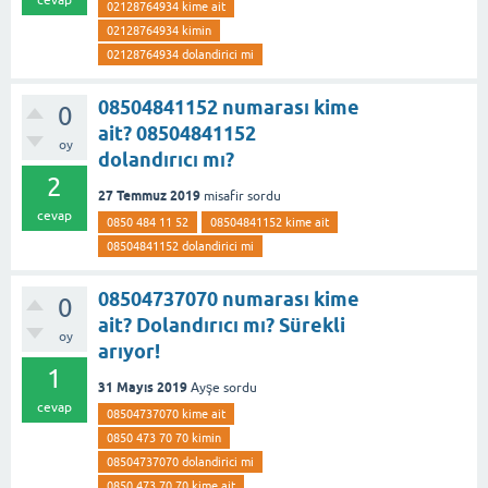
02128764934 kime ait
02128764934 kimin
02128764934 dolandirici mi
08504841152 numarası kime
0
ait? 08504841152
oy
dolandırıcı mı?
2
27 Temmuz 2019
misafir
sordu
cevap
0850 484 11 52
08504841152 kime ait
08504841152 dolandirici mi
08504737070 numarası kime
0
ait? Dolandırıcı mı? Sürekli
oy
arıyor!
1
31 Mayıs 2019
Ayşe
sordu
cevap
08504737070 kime ait
0850 473 70 70 kimin
08504737070 dolandirici mi
0850 473 70 70 kime ait