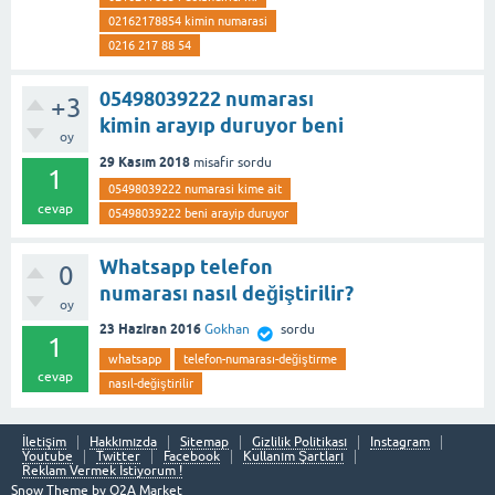
02162178854 kimin numarasi
0216 217 88 54
05498039222 numarası
+3
kimin arayıp duruyor beni
oy
29 Kasım 2018
misafir
sordu
1
05498039222 numarasi kime ait
cevap
05498039222 beni arayip duruyor
Whatsapp telefon
0
numarası nasıl değiştirilir?
oy
23 Haziran 2016
Gokhan
sordu
1
whatsapp
telefon-numarası-değiştirme
cevap
nasıl-değiştirilir
İletişim
Hakkımızda
Sitemap
Gizlilik Politikası
Instagram
Youtube
Twitter
Facebook
Kullanım Şartları
Reklam Vermek İstiyorum !
Snow Theme by
Q2A Market