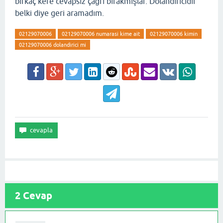
birkaç kere cevapsız çağrı bırakmışlar. Dolandırıcıdır
belki diye geri aramadım.
02129070006
02129070006 numarasi kime ait
02129070006 kimin
02129070006 dolandirici mi
2
Cevap