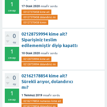
1
17 Ocak 2020
misafir
sordu
cevap
03127370458 kime ait
03127370458 dolandirici mi
03127370458 kimin
02128759994 kime ait?
0
Siparişiniz teslim
oy
edilememiştir diyip kapattı
1
10 Ocak 2020
misafir
sordu
cevap
02128759994 kime ait
02128759994 dolandirici mi
02162178854 kime ait?
0
Sürekli arıyor, dolandırıcı
oy
mı?
1
1 Temmuz 2019
misafir
sordu
cevap
02162178854 numarası kime ait
02162178854 dolandirici mi