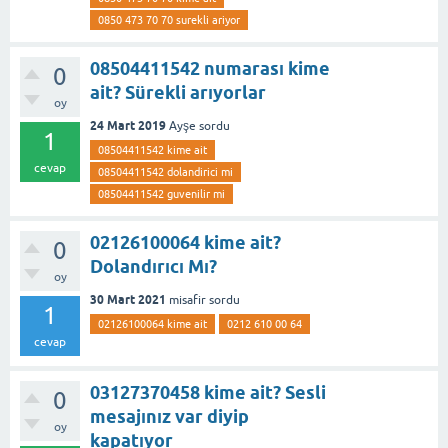
0850 473 70 70 surekli ariyor
08504411542 numarası kime
0
ait? Sürekli arıyorlar
oy
24 Mart 2019
Ayşe
sordu
1
08504411542 kime ait
cevap
08504411542 dolandirici mi
08504411542 guvenilir mi
02126100064 kime ait?
0
Dolandırıcı Mı?
oy
30 Mart 2021
misafir
sordu
1
02126100064 kime ait
0212 610 00 64
cevap
03127370458 kime ait? Sesli
0
mesajınız var diyip
oy
kapatıyor