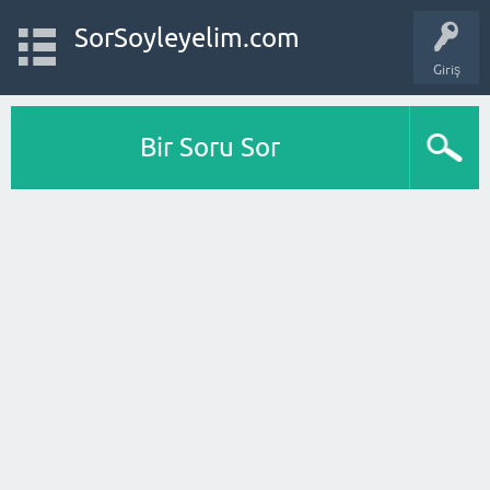
SorSoyleyelim.com
Giriş
Bir Soru Sor