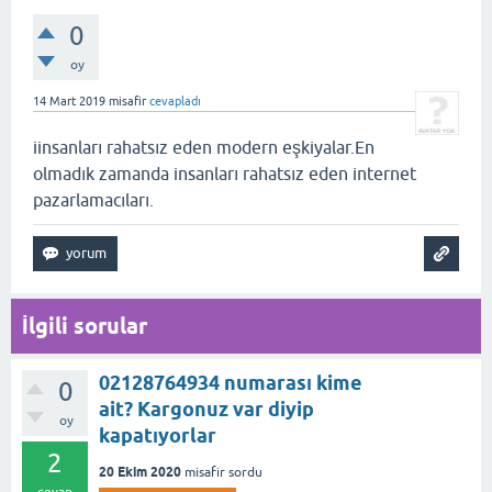
0
oy
14 Mart 2019
misafir
cevapladı
iinsanları rahatsız eden modern eşkiyalar.En
olmadık zamanda insanları rahatsız eden internet
pazarlamacıları.
İlgili sorular
02128764934 numarası kime
0
ait? Kargonuz var diyip
oy
kapatıyorlar
2
20 Ekim 2020
misafir
sordu
cevap