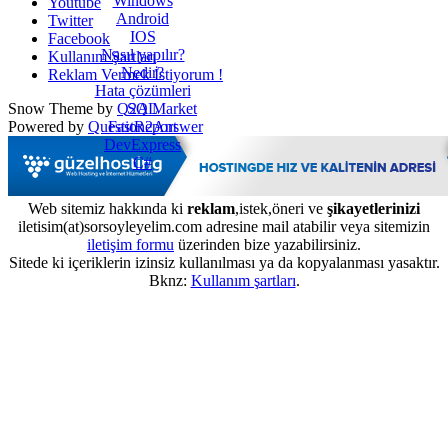
Windows
Youtube
Android
Twitter
IOS
Facebook
Nasıl yapılır?
Kullanım Şartları
Nedir?
Reklam Vermek İstiyorum !
Hata çözümleri
SQL
Snow Theme by
Q2A Market
FastReport
Powered by
Question2Answer
DevExpress
C#
Web sitemiz hakkında ki
reklam
,istek,öneri ve
şikayetlerinizi
iletisim(at)sorsoyleyelim.com adresine mail atabilir veya sitemizin
iletişim formu
üzerinden bize yazabilirsiniz.
Sitede ki içeriklerin izinsiz kullanılması ya da kopyalanması yasaktır.
Bknz:
Kullanım şartları
.
...