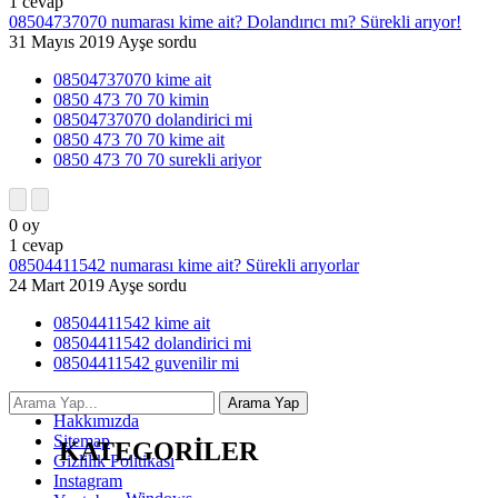
1
cevap
08504737070 numarası kime ait? Dolandırıcı mı? Sürekli arıyor!
31 Mayıs 2019
Ayşe
sordu
08504737070 kime ait
0850 473 70 70 kimin
08504737070 dolandirici mi
0850 473 70 70 kime ait
0850 473 70 70 surekli ariyor
0
oy
1
cevap
08504411542 numarası kime ait? Sürekli arıyorlar
24 Mart 2019
Ayşe
sordu
08504411542 kime ait
08504411542 dolandirici mi
08504411542 guvenilir mi
İletişim
Hakkımızda
Sitemap
KATEGORİLER
Gizlilik Politikası
Instagram