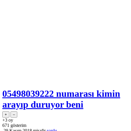
05498039222 numarası kimin
arayıp duruyor beni
+3
oy
671
gösterim
29 Kasım 2018
misafir
sordu