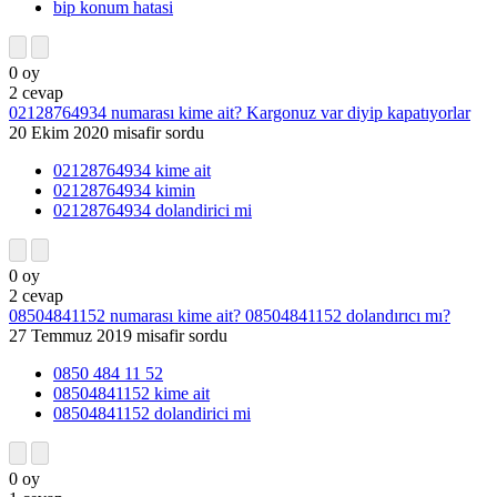
bip konum hatasi
0
oy
2
cevap
02128764934 numarası kime ait? Kargonuz var diyip kapatıyorlar
20 Ekim 2020
misafir
sordu
02128764934 kime ait
02128764934 kimin
02128764934 dolandirici mi
0
oy
2
cevap
08504841152 numarası kime ait? 08504841152 dolandırıcı mı?
27 Temmuz 2019
misafir
sordu
0850 484 11 52
08504841152 kime ait
08504841152 dolandirici mi
0
oy