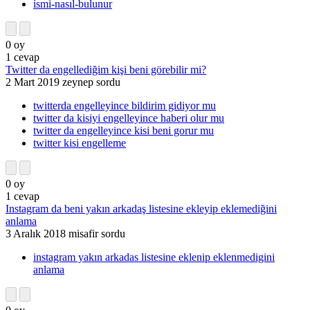
ismi-nasıl-bulunur
0
oy
1
cevap
Twitter da engellediğim kişi beni görebilir mi?
2 Mart 2019
zeynep
sordu
twitterda engelleyince bildirim gidiyor mu
twitter da kisiyi engelleyince haberi olur mu
twitter da engelleyince kisi beni gorur mu
twitter kisi engelleme
0
oy
1
cevap
Instagram da beni yakın arkadaş listesine ekleyip eklemediğini
anlama
3 Aralık 2018
misafir
sordu
instagram yakın arkadas listesine eklenip eklenmedigini
anlama