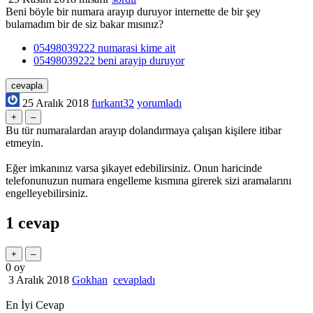
Beni böyle bir numara arayıp duruyor internette de bir şey
bulamadım bir de siz bakar mısınız?
05498039222 numarasi kime ait
05498039222 beni arayip duruyor
25 Aralık 2018
furkant32
yorumladı
Bu tür numaralardan arayıp dolandırmaya çalışan kişilere itibar
etmeyin.
Eğer imkanınız varsa şikayet edebilirsiniz. Onun haricinde
telefonunuzun numara engelleme kısmına girerek sizi aramalarını
engelleyebilirsiniz.
1
cevap
0
oy
3 Aralık 2018
Gokhan
cevapladı
En İyi Cevap