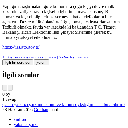
Yaptığım araştırmalara göre bu numara çoğu kişiyi devre mülk
kazandınız diye arayıp kişisel bilgilerini almaya çalışmış. Bu
numaraya kişisel bilgilerinizi vermeyin hatta telefonlarını bile
açmayın. Devre mülk dolandırıcılığı yapmaya çalışıyorlar sanırım.
Tedbirli olmakta fayda var. Aşağıda ki bağlantıdan T.C. Ticaret
Bakanlığı Ticari Elektronik İleti Şikayet Sistemine girerek bu
numarayı şikayet edebilirsiniz.
https://tiss.gtb.gov.tr/
Türkiye'nin en iyi soru cevap sitesi | SorSoyleyelim.com
İlgili sorular
0
oy
1
cevap
Çalan yabancı şarkının ismini ve kimin söylediğini nasıl bulabilirim?
28 Haziran 2016
Gokhan
sordu
android
yabancı-şarkı