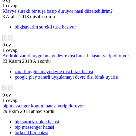
0
oy
1
cevap
Klavye sürekli bir tuşa basıp duruyor nasıl düzeltebilirim?
3 Aralık 2018
misafir
sordu
bilgisayarim surekli tusa basiyor
0
oy
1
cevap
Android zararlı uygulamayı devre dışı bırak hatasını verip duruyor
23 Kasım 2018
Ali
sordu
zararli uygulamayi devre disi birak hatasi
google play zararli uygulamayi devre disi birak uyarisi
0
oy
1
cevap
bip messenger konum hatası verip duruyor
29 Ekim 2018
ahmet
sordu
bip surpriz nokta hatasi
bip messenger hatasi
turkcell bip hatasi