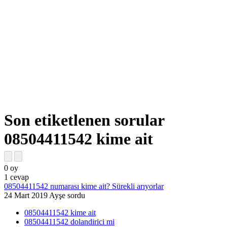
Son etiketlenen sorular
08504411542 kime ait
0
oy
1
cevap
08504411542 numarası kime ait? Sürekli arıyorlar
24 Mart 2019
Ayşe
sordu
08504411542 kime ait
08504411542 dolandirici mi