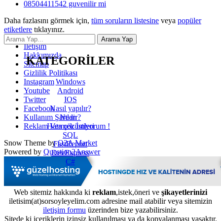
08504411542 guvenilir mi
Daha fazlasını görmek için,
tüm soruların listesine
veya
popüler
etiketlere
tıklayınız.
İletişim
Hakkımızda
KATEGORİLER
Sitemap
Gizlilik Politikası
Windows
Instagram
Android
Youtube
IOS
Twitter
Nasıl yapılır?
Facebook
Nedir?
Kullanım Şartları
Hata çözümleri
Reklam Vermek İstiyorum !
SQL
Snow Theme by
Q2A Market
FastReport
Powered by
Question2Answer
DevExpress
C#
Web sitemiz hakkında ki
reklam
,istek,öneri ve
şikayetlerinizi
iletisim(at)sorsoyleyelim.com adresine mail atabilir veya sitemizin
iletişim formu
üzerinden bize yazabilirsiniz.
Sitede ki içeriklerin izinsiz kullanılması ya da kopyalanması yasaktır.