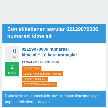
Son etiketlenen sorular 02129070006
numarasi kime ait
02129070006 numarası
0
kime ait? 10 kere aramışlar
oy
13 Mart 2019
Mustafa
sordu
2
02129070006
cevap
02129070006 numarasi kime ait
02129070006 kimin
02129070006 dolandirici mi
Daha fazlasını görmek için,
tüm soruların listesine
veya
popüler etiketlere
tıklayınız.