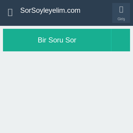
SorSoyleyelim.com
Giriş
Bir Soru Sor