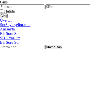
Giriş
Hatırla
Üye Ol
SorSoyleyelim.com
Anasayfa
Bir Soru Sor
SDA Yazılım
Bir Soru Sor