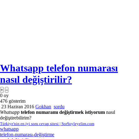
Whatsapp telefon numarası
nasıl değiştirilir?
0
oy
476
gösterim
23 Haziran 2016
Gokhan
sordu
Whatsapp
telefon numaramı değiştirmek istiyorum
nasıl
değiştirebilirim?
Türkiye'nin en iyi soru cevap sitesi | SorSoyleyelim.com
whatsapp
telefon-numarası-değiştirme