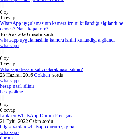
0
oy
1
cevap
WhatsApp uygulamasının kamera iznini kullandığı algılandı ne
demek? Nasıl kapatırım?
16 Ocak 2020
misafir
sordu
whatsapp uygulamasinin kamera iznini kullandigi algilandi
whatsapp
0
oy
1
cevap
Whatsapp hesabı kalıcı olarak nasıl silinir?
23 Haziran 2016
Gokhan
sordu
whatsapp
hesap-nasıl-silinir
hesap-silme
0
oy
0
cevap
Link'ten WhatsApp Durum Paylaşma
21 Eylül 2022
Cabin
sordu
bilgisayardan whatsapp durum yapma
whatsapp
durum