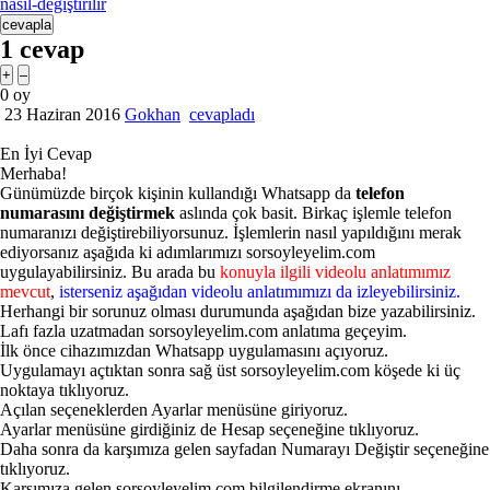
nasıl-değiştirilir
1
cevap
0
oy
23 Haziran 2016
Gokhan
cevapladı
En İyi Cevap
Merhaba!
Günümüzde birçok kişinin kullandığı Whatsapp da
telefon
numarasını değiştirmek
aslında çok basit. Birkaç işlemle telefon
numaranızı değiştirebiliyorsunuz. İşlemlerin nasıl yapıldığını merak
ediyorsanız aşağıda ki adımlarımızı sorsoyleyelim.com
uygulayabilirsiniz. Bu arada bu
konuyla ilgili videolu anlatımımız
mevcut
,
isterseniz aşağıdan videolu anlatımımızı da izleyebilirsiniz.
Herhangi bir sorunuz olması durumunda aşağıdan bize yazabilirsiniz.
Lafı fazla uzatmadan sorsoyleyelim.com anlatıma geçeyim.
İlk önce cihazımızdan Whatsapp uygulamasını açıyoruz.
Uygulamayı açtıktan sonra sağ üst sorsoyleyelim.com köşede ki üç
noktaya tıklıyoruz.
Açılan seçeneklerden Ayarlar menüsüne giriyoruz.
Ayarlar menüsüne girdiğiniz de Hesap seçeneğine tıklıyoruz.
Daha sonra da karşımıza gelen sayfadan Numarayı Değiştir seçeneğine
tıklıyoruz.
Karşımıza gelen sorsoyleyelim.com bilgilendirme ekranını