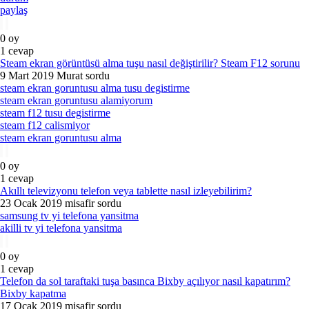
paylaş
0
oy
1
cevap
Steam ekran görüntüsü alma tuşu nasıl değiştirilir? Steam F12 sorunu
9 Mart 2019
Murat
sordu
steam ekran goruntusu alma tusu degistirme
steam ekran goruntusu alamiyorum
steam f12 tusu degistirme
steam f12 calismiyor
steam ekran goruntusu alma
0
oy
1
cevap
Akıllı televizyonu telefon veya tablette nasıl izleyebilirim?
23 Ocak 2019
misafir
sordu
samsung tv yi telefona yansitma
akilli tv yi telefona yansitma
0
oy
1
cevap
Telefon da sol taraftaki tuşa basınca Bixby açılıyor nasıl kapatırım?
Bixby kapatma
17 Ocak 2019
misafir
sordu