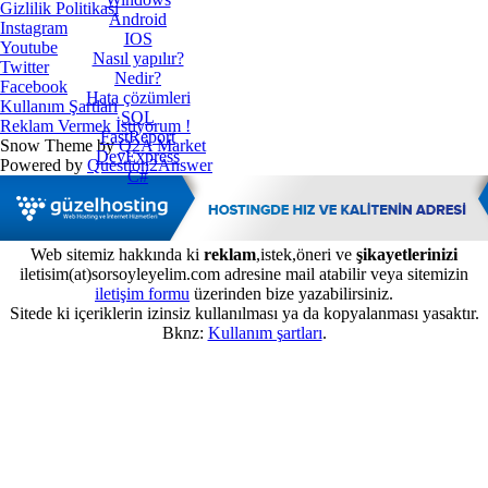
Gizlilik Politikası
Android
Instagram
IOS
Youtube
Nasıl yapılır?
Twitter
Nedir?
Facebook
Hata çözümleri
Kullanım Şartları
SQL
Reklam Vermek İstiyorum !
FastReport
Snow Theme by
Q2A Market
DevExpress
Powered by
Question2Answer
C#
Web sitemiz hakkında ki
reklam
,istek,öneri ve
şikayetlerinizi
iletisim(at)sorsoyleyelim.com adresine mail atabilir veya sitemizin
iletişim formu
üzerinden bize yazabilirsiniz.
Sitede ki içeriklerin izinsiz kullanılması ya da kopyalanması yasaktır.
Bknz:
Kullanım şartları
.
...