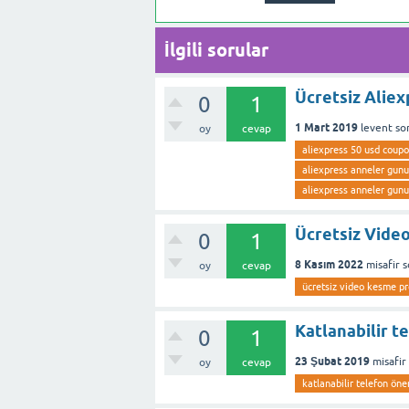
İlgili sorular
Ücretsiz Alie
0
1
1 Mart 2019
levent
so
oy
cevap
aliexpress 50 usd coup
aliexpress anneler gun
aliexpress anneler gun
Ücretsiz Vide
0
1
8 Kasım 2022
misafir
s
oy
cevap
ücretsiz video kesme p
Katlanabilir t
0
1
23 Şubat 2019
misafir
oy
cevap
katlanabilir telefon öner