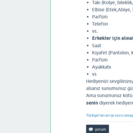
Takı (Kolye, bilekli
Elbise (Etek,Abiye,
Parfüm
Telefon
vs..
Erkekler için alına
Saat
Kıyafet (Pantolon, 
Parfüm
Ayakkabı
vs
Hediyenizi sevgiliniz
alsanız sunumunuz güze
Ama sunumunuz kötü ol
senin
diyerek hediyeni
Türkiye'nin en iyi soru ceva