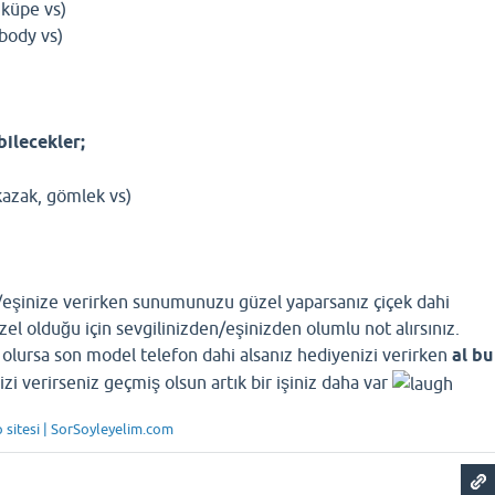
k,küpe vs)
 body vs)
bilecekler;
kazak, gömlek vs)
e/eşinize verirken sunumunuzu güzel yaparsanız çiçek dahi
l olduğu için sevgilinizden/eşinizden olumlu not alırsınız.
ursa son model telefon dahi alsanız hediyenizi verirken
al bu
zi verirseniz geçmiş olsun artık bir işiniz daha var
p sitesi | SorSoyleyelim.com