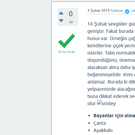
3 Şubat 2019
Gokhan
ce
0
oy
14 Şubat sevgililer gü
geniştir. Fakat burad
husus var. Örneğin çoğ
kendilerine çiçek yerin
En İyi Cevap
isterler. Tabii normald
düşündüğünü, önemsedi
alacaksan alma daha iy
beğenmeyebilir. Kimi ev
anlamaz. Burada ki di
yelpazenizde alacağını
buna dikkat ederek se
olur
Bayanlar için alın
Çanta
Ayakkabı