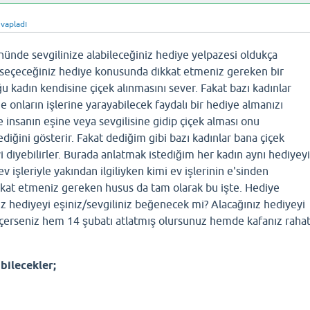
vapladı
nünde sevgilinize alabileceğiniz hediye yelpazesi oldukça
a seçeceğiniz hediye konusunda dikkat etmeniz gereken bir
u kadın kendisine çiçek alınmasını sever. Fakat bazı kadınlar
e onların işlerine yarayabilecek faydalı bir hediye almanızı
e insanın eşine veya sevgilisine gidip çiçek alması onu
ğini gösterir. Fakat dediğim gibi bazı kadınlar bana çiçek
i diyebilirler. Burada anlatmak istediğim her kadın aynı hediyeyi
 işleriyle yakından ilgiliyken kimi ev işlerinin e'sinden
kkat etmeniz gereken husus da tam olarak bu işte. Hediye
z hediyeyi eşiniz/sevgiliniz beğenecek mi? Alacağınız hediyeyi
çerseniz hem 14 şubatı atlatmış olursunuz hemde kafanız raha
abilecekler;