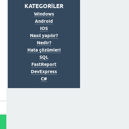
KATEGORİLER
Windows
Android
IOS
Nasıl yapılır?
Nedir?
Hata çözümleri
SQL
FastReport
DevExpress
C#