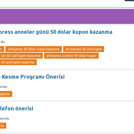
xpress anneler günü 50 dolar kupon kazanma
rdu
on
aliexpress 50 dolar kupon kazanma
ali express 50 usd kupon
u icin 50 usd kupon kazanma
aliexpress ucretsiz 50 dolar kupon
u 50 usd kupon kazanma
o Kesme Programı Önerisi
ordu
rogramı
elefon önerisi
sordu
isi