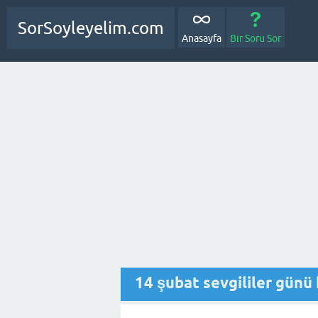
SorSoyleyelim.com
Anasayfa
Bir Soru Sor
14 şubat sevgililer günü h