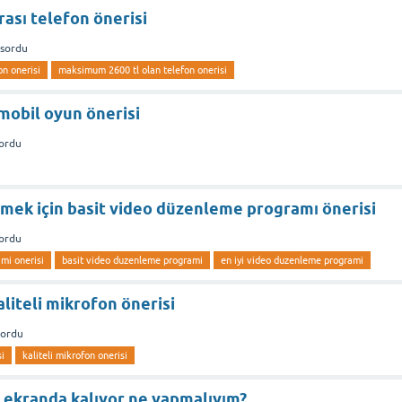
rası telefon önerisi
sordu
on onerisi
maksimum 2600 tl olan telefon onerisi
mobil oyun önerisi
ordu
mek için basit video düzenleme programı önerisi
ordu
mi onerisi
basit video duzenleme programi
en iyi video duzenleme programi
aliteli mikrofon önerisi
sordu
i
kaliteli mikrofon onerisi
 ekranda kalıyor ne yapmalıyım?