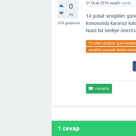
31 Ocak 2019
misafir
sordu
0
oy
14 şubat sevgililer gü
konusunda kararsız kald
310
gösterim
Nasıl bir hediye önerirs
14 subat sevgililer gunu hediyes
sevgililer gununde hediye oneris
1
cevap