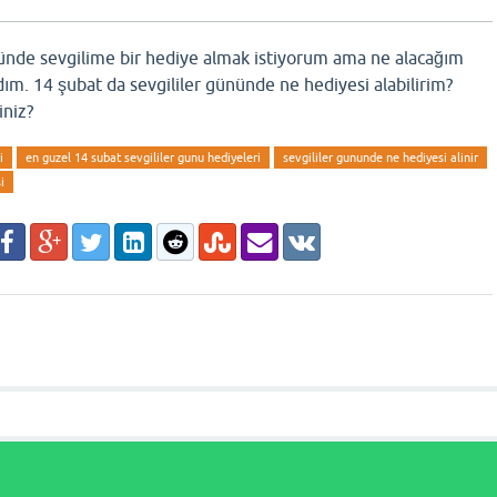
nünde sevgilime bir hediye almak istiyorum ama ne alacağım
ım. 14 şubat da sevgililer gününde ne hediyesi alabilirim?
iniz?
i
en guzel 14 subat sevgililer gunu hediyeleri
sevgililer gununde ne hediyesi alinir
i