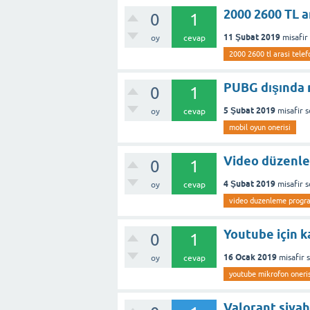
2000 2600 TL a
0
1
11 Şubat 2019
misafir
oy
cevap
2000 2600 tl arasi telef
PUBG dışında 
0
1
5 Şubat 2019
misafir
s
oy
cevap
mobil oyun onerisi
Video düzenle
0
1
4 Şubat 2019
misafir
s
oy
cevap
video duzenleme progra
Youtube için k
0
1
16 Ocak 2019
misafir
oy
cevap
youtube mikrofon oneris
Valorant siyah