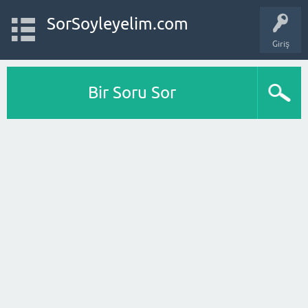
SorSoyleyelim.com
Giriş
Bir Soru Sor