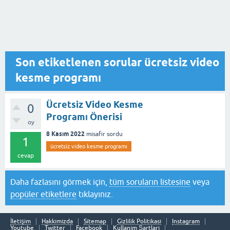
Son etiketlenen sorular ücretsiz video
kesme programı
Ücretsiz Video Kesme
0
Programı Önerisi
oy
8 Kasım 2022
misafir
sordu
1
ücretsiz video kesme programı
cevap
Daha fazlasını görmek için,
tüm soruların listesine
veya
popüler etiketlere
tıklayınız.
İletişim
Hakkımızda
Sitemap
Gizlilik Politikası
Instagram
Youtube
Twitter
Facebook
Kullanım Şartları