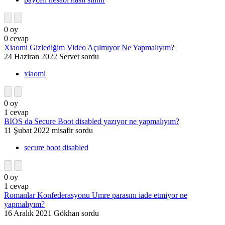
0
oy
0
cevap
Xiaomi Gizlediğim Video Açılmıyor Ne Yapmalıyım?
24 Haziran 2022
Servet
sordu
xiaomi
0
oy
1
cevap
BIOS da Secure Boot disabled yazıyor ne yapmalıyım?
11 Şubat 2022
misafir
sordu
secure boot disabled
0
oy
1
cevap
Romanlar Konfederasyonu Umre parasını iade etmiyor ne
yapmalıyım?
16 Aralık 2021
Gökhan
sordu