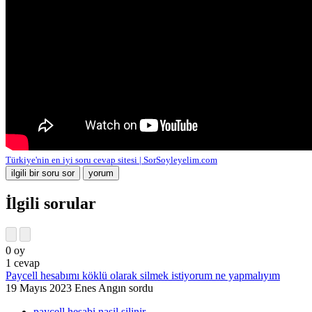
Türkiye'nin en iyi soru cevap sitesi | SorSoyleyelim.com
İlgili sorular
0
oy
1
cevap
Paycell hesabımı köklü olarak silmek istiyorum ne yapmalıyım
19 Mayıs 2023
Enes Angın
sordu
paycell hesabi nasil silinir