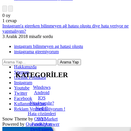
0
oy
1
cevap
Instagram'a girerken bilinmeyen ağ hatası oluştu diye hata veriyor ne
yapmalıyım?
3 Aralık 2018
misafir
sordu
instagram bilinmeyen ag hatasi olustu
instagrama giremiyorum
İletişim
Hakkımızda
Sitemap
KATEGORİLER
Gizlilik Politikası
Instagram
Windows
Youtube
Android
Twitter
IOS
Facebook
Nasıl yapılır?
Kullanım Şartları
Nedir?
Reklam Vermek İstiyorum !
Hata çözümleri
SQL
Snow Theme by
Q2A Market
FastReport
Powered by
Question2Answer
DevExpress