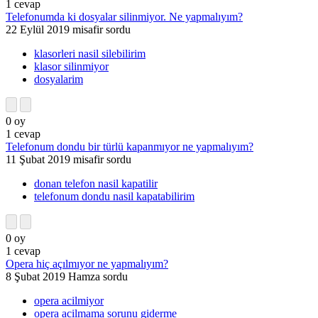
1
cevap
Telefonumda ki dosyalar silinmiyor. Ne yapmalıyım?
22 Eylül 2019
misafir
sordu
klasorleri nasil silebilirim
klasor silinmiyor
dosyalarim
0
oy
1
cevap
Telefonum dondu bir türlü kapanmıyor ne yapmalıyım?
11 Şubat 2019
misafir
sordu
donan telefon nasil kapatilir
telefonum dondu nasil kapatabilirim
0
oy
1
cevap
Opera hiç açılmıyor ne yapmalıyım?
8 Şubat 2019
Hamza
sordu
opera acilmiyor
opera acilmama sorunu giderme