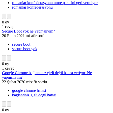
romanlar konfederasyonu umre parasini geri vermiyor
romanlar konfederasyonu
0
oy
1
cevap
Secure Boot yok ne yapmalıyım?
20 Ekim 2021
misafir
sordu
secure boot
secure boot yok
0
oy
1
cevap
Google Chrome bağlantınız gizli değil hatası veriyor. Ne
yapmalıyım?
22 Şubat 2020
misafir
sordu
google chrome hatasi
baglantiniz gizli degil hatasi
0
oy