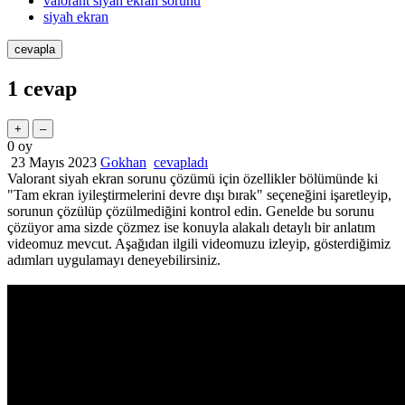
valorant siyah ekran sorunu
siyah ekran
1
cevap
0
oy
23 Mayıs 2023
Gokhan
cevapladı
Valorant siyah ekran sorunu çözümü için özellikler bölümünde ki
"Tam ekran iyileştirmelerini devre dışı bırak" seçeneğini işaretleyip,
sorunun çözülüp çözülmediğini kontrol edin. Genelde bu sorunu
çözüyor ama sizde çözmez ise konuyla alakalı detaylı bir anlatım
videomuz mevcut. Aşağıdan ilgili videomuzu izleyip, gösterdiğimiz
adımları uygulamayı deneyebilirsiniz.