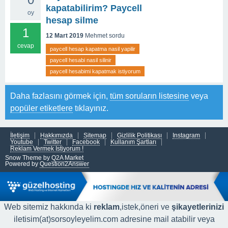
kapatabilirim? Paycell
oy
hesap silme
1
12 Mart 2019
Mehmet
sordu
cevap
paycell hesap kapatma nasil yapilir
paycell hesabi nasil silinir
paycell hesabimi kapatmak istiyorum
Daha fazlasını görmek için,
tüm soruların listesine
veya
popüler etiketlere
tıklayınız.
İletişim
Hakkımızda
Sitemap
Gizlilik Politikası
Instagram
Youtube
Twitter
Facebook
Kullanım Şartları
Reklam Vermek İstiyorum !
Snow Theme by
Q2A Market
Powered by
Question2Answer
Web sitemiz hakkında ki
reklam
,istek,öneri ve
şikayetlerinizi
iletisim(at)sorsoyleyelim.com adresine mail atabilir veya