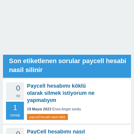
Son etiketlenen sorular paycell hesabi
nasil silinir
Paycell hesabımı köklü
0
olarak silmek istiyorum ne
oy
yapmalıyım
1
19 Mayıs 2023
Enes Angın
sordu
cevap
paycell hesabi nasil silinir
PayCell hesabımı nasıl
0