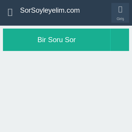
SorSoyleyelim.com
Giriş
Bir Soru Sor