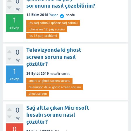
0
sorununu nasıl çözebilirim?
oy
12 Ekim 2018
Yaşar
sordu
1
ios sarj sorunui iphone sarj sorunu
cevap
iphone ios 12 şarj sorunu
ios 12 şarj problemi
Televizyonda ki ghost
0
screen sorunu nasıl
oy
çözülür?
1
29 Eylül 2019
misafir
sordu
cevap
smart tv ghost screen sorunu
televizyon da ki ghost screen sorunu
ghost screen
Sağ altta çıkan Microsoft
0
hesabı sorunu nasıl
oy
çözülür?
0