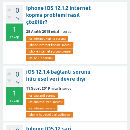
Iphone iOS 12.1.2 internet
0
kopma problemi nasıl
oy
çözülür?
1
28 Aralık 2018
misafir
sordu
cevap
ios internet kopma sorunu
iphone internet kopma sorunu
iphone internet sorunu cozme
ios 12.1.2 sorunu
iOS 12.1.4 bağlantı sorunu
0
hücresel veri devre dışı
oy
11 Şubat 2019
misafir
sordu
1
ios baglanti sorunu
cevap
ios hucresel veri sorunu
ios internet sorunu
iphone hucresel veri acilmiyor
Iphone IOS 12 şarj