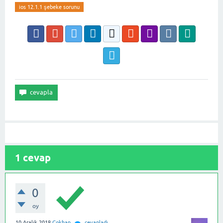
ios 12.1.1 şebeke sorunu
1
cevap
0
oy
10 Aralık 2018
Gokhan
cevapladı