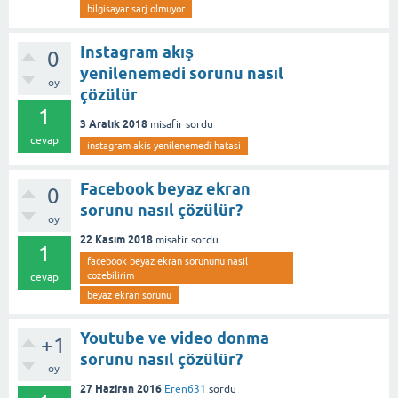
bilgisayar sarj olmuyor
Instagram akış
0
yenilenemedi sorunu nasıl
oy
çözülür
1
3 Aralık 2018
misafir
sordu
cevap
instagram akis yenilenemedi hatasi
Facebook beyaz ekran
0
sorunu nasıl çözülür?
oy
22 Kasım 2018
misafir
sordu
1
facebook beyaz ekran sorununu nasil
cozebilirim
cevap
beyaz ekran sorunu
Youtube ve video donma
+1
sorunu nasıl çözülür?
oy
27 Haziran 2016
Eren631
sordu