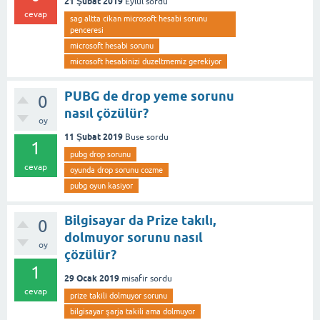
21 Şubat 2019
Eylül
sordu
cevap
sag altta cikan microsoft hesabi sorunu
penceresi
microsoft hesabi sorunu
microsoft hesabinizi duzeltmemiz gerekiyor
PUBG de drop yeme sorunu
0
nasıl çözülür?
oy
11 Şubat 2019
Buse
sordu
1
pubg drop sorunu
cevap
oyunda drop sorunu cozme
pubg oyun kasiyor
Bilgisayar da Prize takılı,
0
dolmuyor sorunu nasıl
oy
çözülür?
1
29 Ocak 2019
misafir
sordu
cevap
prize takili dolmuyor sorunu
bilgisayar şarja takili ama dolmuyor