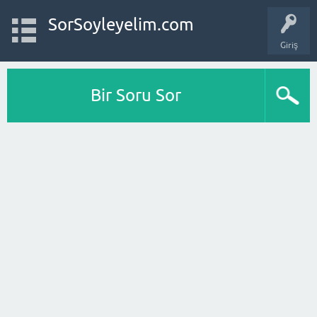
SorSoyleyelim.com
Giriş
Bir Soru Sor