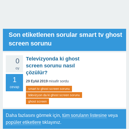
Son etiketlenen sorular smart tv ghost
screen sorunu
Televizyonda ki ghost
0
screen sorunu nasıl
oy
çözülür?
1
29 Eylül 2019
misafir
sordu
cevap
smart tv ghost screen sorunu
televizyon da ki ghost screen sorunu
ghost screen
Daha fazlasını görmek için,
tüm soruların listesine
veya
popüler etiketlere
tıklayınız.