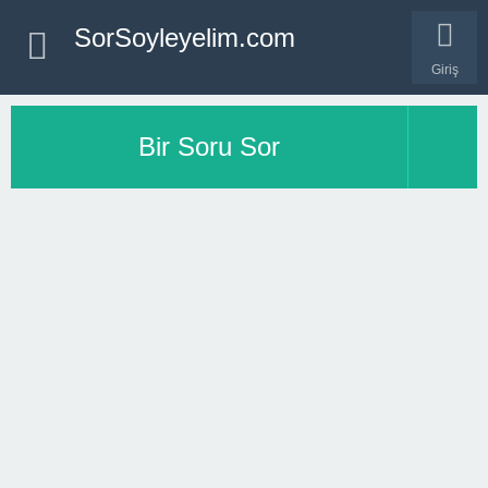
SorSoyleyelim.com
Giriş
Bir Soru Sor