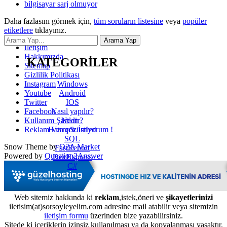
bilgisayar sarj olmuyor
Daha fazlasını görmek için,
tüm soruların listesine
veya
popüler
etiketlere
tıklayınız.
İletişim
Hakkımızda
KATEGORİLER
Sitemap
Gizlilik Politikası
Windows
Instagram
Android
Youtube
IOS
Twitter
Nasıl yapılır?
Facebook
Nedir?
Kullanım Şartları
Hata çözümleri
Reklam Vermek İstiyorum !
SQL
Snow Theme by
Q2A Market
FastReport
Powered by
Question2Answer
DevExpress
C#
Web sitemiz hakkında ki
reklam
,istek,öneri ve
şikayetlerinizi
iletisim(at)sorsoyleyelim.com adresine mail atabilir veya sitemizin
iletişim formu
üzerinden bize yazabilirsiniz.
Sitede ki içeriklerin izinsiz kullanılması ya da kopyalanması yasaktır.