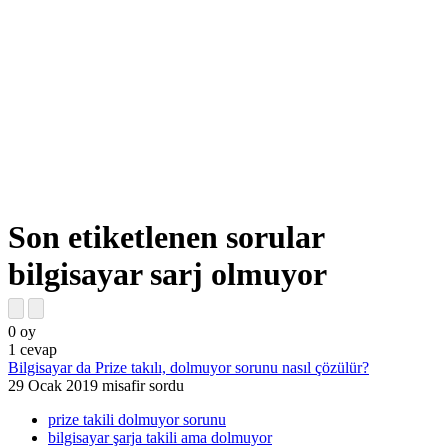
Son etiketlenen sorular
bilgisayar sarj olmuyor
0
oy
1
cevap
Bilgisayar da Prize takılı, dolmuyor sorunu nasıl çözülür?
29 Ocak 2019
misafir
sordu
prize takili dolmuyor sorunu
bilgisayar şarja takili ama dolmuyor