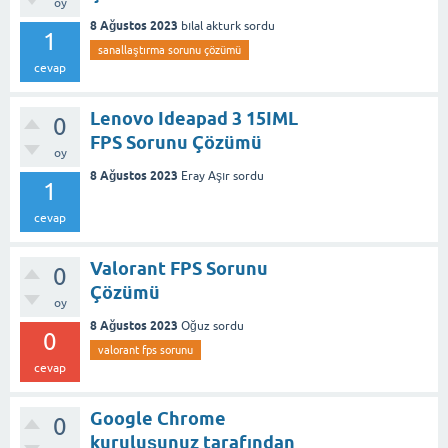
oy
8 Ağustos 2023
bılal akturk
sordu
1
sanallaştırma sorunu çözümü
cevap
Lenovo Ideapad 3 15IML
0
FPS Sorunu Çözümü
oy
8 Ağustos 2023
Eray Aşır
sordu
1
cevap
Valorant FPS Sorunu
0
Çözümü
oy
8 Ağustos 2023
Oğuz
sordu
0
valorant fps sorunu
cevap
Google Chrome
0
kuruluşunuz tarafından