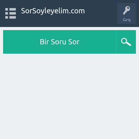
SorSoyleyelim.com
Giriş
Bir Soru Sor