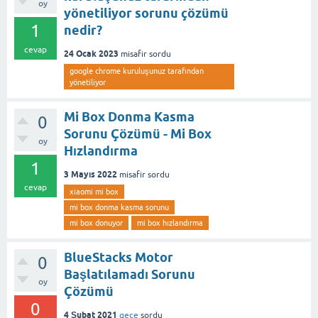
oy
yönetiliyor sorunu çözümü
1
nedir?
cevap
24 Ocak 2023
misafir
sordu
google chrome kuruluşunuz tarafından
yönetiliyor
Mi Box Donma Kasma
0
Sorunu Çözümü - Mi Box
oy
Hızlandırma
1
3 Mayıs 2022
misafir
sordu
cevap
xiaomi mi box
mi box donma kasma sorunu
mi box donuyor
mi box hızlandırma
BlueStacks Motor
0
Başlatılamadı Sorunu
oy
Çözümü
0
4 Şubat 2021
gece
sordu