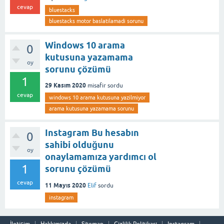
cevap
bluestacks
bluestacks motor baslatilamadi sorunu
Windows 10 arama
0
kutusuna yazamama
oy
sorunu çözümü
1
29 Kasım 2020
misafir
sordu
cevap
windows 10 arama kutusuna yazilmiyor
arama kutusuna yazamama sorunu
Instagram Bu hesabın
0
sahibi olduğunu
oy
onaylamamıza yardımcı ol
1
sorunu çözümü
cevap
11 Mayıs 2020
Elif
sordu
instagram