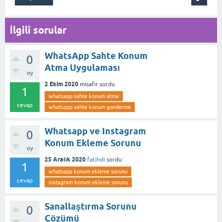
İlgili sorular
WhatsApp Sahte Konum
0
Atma Uygulaması
oy
2 Ekim 2020
misafir
sordu
1
whatsapp sahte konum atma
cevap
whatsapp sahte konum gonderme
Whatsapp ve Instagram
0
Konum Ekleme Sorunu
oy
25 Aralık 2020
fatihdi
sordu
1
whatsapp konum ekleme sorunu
cevap
instagram konum ekleme sorunu
Sanallaştırma Sorunu
0
Çözümü