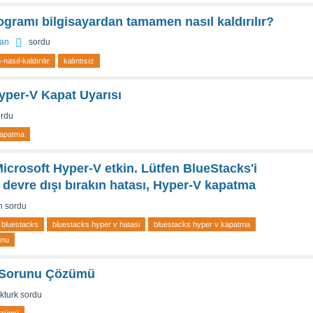
gramı bilgisayardan tamamen nasıl kaldırılır?
an
sordu
asıl-kaldırılır
kalıntısız
yper-V Kapat Uyarısı
ordu
kapatma
icrosoft Hyper-V etkin. Lütfen BlueStacks'i
 devre dışı bırakın hatası, Hyper-V kapatma
n
sordu
bluestacks
bluestacks hyper v hatasi
bluestacks hyper v kapatma
unu
a Sorunu Çözümü
akturk
sordu