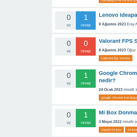
sanallaştırma sorunu 
Lenovo Ideap
0
1
8 Ağustos 2023
Eray A
oy
cevap
Valorant FPS
0
0
8 Ağustos 2023
Oğuz
oy
cevap
valorant fps sorunu
Google Chrome
0
1
nedir?
oy
cevap
24 Ocak 2023
misafir
google chrome kuruluşun
Mi Box Donma
0
1
3 Mayıs 2022
misafir
s
oy
cevap
xiaomi mi box
mi bo