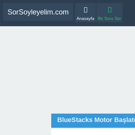
SorSoyleyelim.com
Anasayfa
Bir Soru Sor
BlueStacks Motor Başla