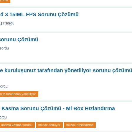
çözümü
ad 3 15IML FPS Sorunu Çözümü
şır
sordu
 Sorunu Çözümü
sordu
 kuruluşunuz tarafından yönetiliyor sorunu çözüm
sordu
uz tarafından yönetiliyor
 Kasma Sorunu Çözümü - Mi Box Hızlandırma
ordu
x donma kasma sorunu
mi box donuyor
mi box hızlandırma