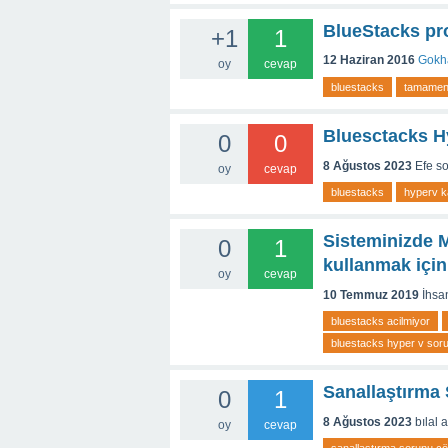
BlueStacks pro
+1
1
12 Haziran 2016
Gokh
oy
cevap
bluestacks
tamamen-n
Bluesctacks H
0
0
8 Ağustos 2023
Efe
s
oy
cevap
bluestacks
hyperv 
Sisteminizde M
0
1
kullanmak için
oy
cevap
10 Temmuz 2019
İhsa
bluestacks acilmiyor
bluestacks hyper v sor
Sanallaştırm
0
1
8 Ağustos 2023
bılal 
oy
cevap