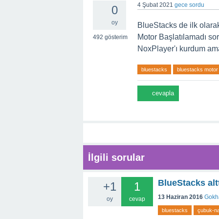
4 Şubat 2021
gece
sordu
0
oy
BlueStacks de ilk olara
Motor Başlatılamadı sor
492
gösterim
NoxPlayer'ı kurdum ama
bluestacks
bluestacks motor 
İlgili sorular
BlueStacks alt
+1
1
13 Haziran 2016
Gokh
oy
cevap
bluestacks
çubuk-nas