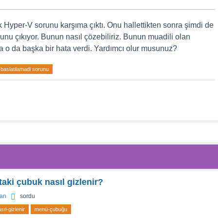
k Hyper-V sorunu karşıma çıktı. Onu hallettikten sonra şimdi de
unu çıkıyor. Bunun nasıl çözebiliriz. Bunun muadili olan
 o da başka bir hata verdi. Yardımcı olur musunuz?
baslatilamadi sorunu
taki çubuk nasıl gizlenir?
an
sordu
ıl-gizlenir
menü-çubuğu