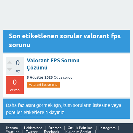
Son etiketlenen sorular valorant fps
sorunu
Valorant FPS Sorunu
0
Çözümü
oy
8 Ağustos 2023
Oğuz
sordu
0
valorant fps sorunu
cevap
Daha fazlasını görmek için,
tüm soruların listesine
veya
popüler etiketlere
tıklayınız.
İletişim
Hakkımızda
Sitemap
Gizlilik Politikası
Instagram
Youtube
Twitter
Facebook
Kullanım Şartları