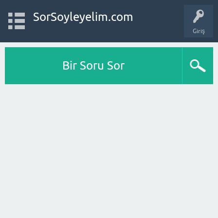
SorSoyleyelim.com
Giriş
Bir Soru Sor