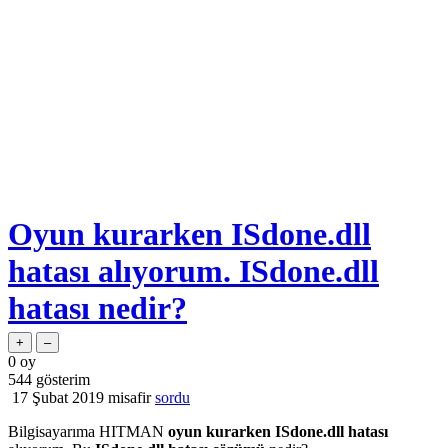
Oyun kurarken ISdone.dll
hatası alıyorum. ISdone.dll
hatası nedir?
0
oy
544
gösterim
17 Şubat 2019
misafir
sordu
Bilgisayarıma HITMAN
oyun kurarken ISdone.dll hatası