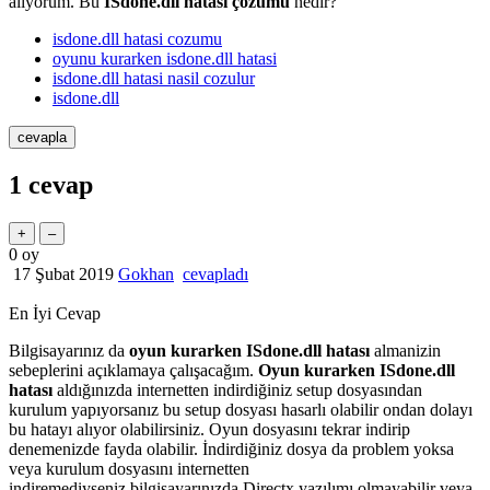
alıyorum. Bu
ISdone.dll hatası çözümü
nedir?
isdone.dll hatasi cozumu
oyunu kurarken isdone.dll hatasi
isdone.dll hatasi nasil cozulur
isdone.dll
1
cevap
0
oy
17 Şubat 2019
Gokhan
cevapladı
En İyi Cevap
Bilgisayarınız da
oyun kurarken ISdone.dll hatası
almanizin
sebeplerini açıklamaya çalışacağım.
Oyun kurarken ISdone.dll
hatası
aldığınızda internetten indirdiğiniz setup dosyasından
kurulum yapıyorsanız bu setup dosyası hasarlı olabilir ondan dolayı
bu hatayı alıyor olabilirsiniz. Oyun dosyasını tekrar indirip
denemenizde fayda olabilir. İndirdiğiniz dosya da problem yoksa
veya kurulum dosyasını internetten
indiremediyseniz bilgisayarınızda Directx yazılımı olmayabilir veya