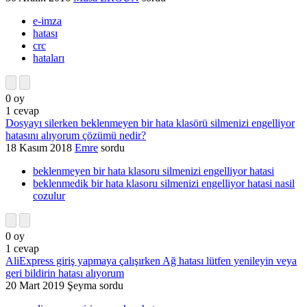
e-imza
hatası
crc
hataları
0
oy
1
cevap
Dosyayı silerken beklenmeyen bir hata klasörü silmenizi engelliyor
hatasını alıyorum çözümü nedir?
18 Kasım 2018
Emre
sordu
beklenmeyen bir hata klasoru silmenizi engelliyor hatasi
beklenmedik bir hata klasoru silmenizi engelliyor hatasi nasil
cozulur
0
oy
1
cevap
AliExpress giriş yapmaya çalışırken Ağ hatası lütfen yenileyin veya
geri bildirin hatası alıyorum
20 Mart 2019
Şeyma
sordu