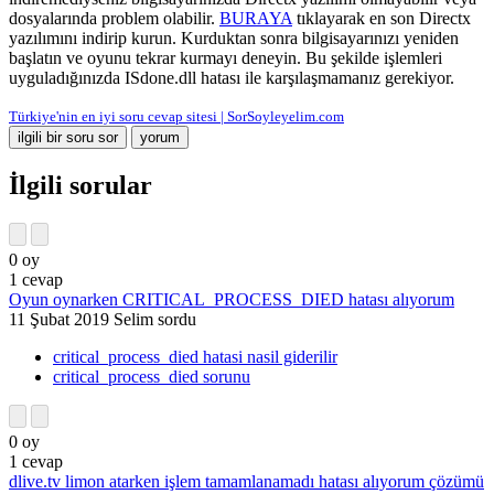
dosyalarında problem olabilir.
BURAYA
tıklayarak en son Directx
yazılımını indirip kurun. Kurduktan sonra bilgisayarınızı yeniden
başlatın ve oyunu tekrar kurmayı deneyin. Bu şekilde işlemleri
uyguladığınızda ISdone.dll hatası ile karşılaşmamanız gerekiyor.
Türkiye'nin en iyi soru cevap sitesi | SorSoyleyelim.com
İlgili sorular
0
oy
1
cevap
Oyun oynarken CRITICAL_PROCESS_DIED hatası alıyorum
11 Şubat 2019
Selim
sordu
critical_process_died hatasi nasil giderilir
critical_process_died sorunu
0
oy
1
cevap
dlive.tv limon atarken işlem tamamlanamadı hatası alıyorum çözümü