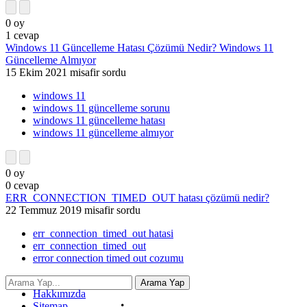
0
oy
1
cevap
Windows 11 Güncelleme Hatası Çözümü Nedir? Windows 11
Güncelleme Almıyor
15 Ekim 2021
misafir
sordu
windows 11
windows 11 güncelleme sorunu
windows 11 güncelleme hatası
windows 11 güncelleme almıyor
0
oy
0
cevap
ERR_CONNECTION_TIMED_OUT hatası çözümü nedir?
22 Temmuz 2019
misafir
sordu
err_connection_timed_out hatasi
err_connection_timed_out
error connection timed out cozumu
İletişim
Hakkımızda
Sitemap