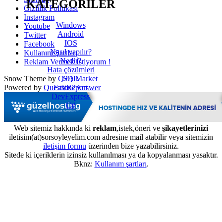
KATEGORİLER
Gizlilik Politikası
Instagram
Windows
Youtube
Android
Twitter
IOS
Facebook
Nasıl yapılır?
Kullanım Şartları
Nedir?
Reklam Vermek İstiyorum !
Hata çözümleri
SQL
Snow Theme by
Q2A Market
FastReport
Powered by
Question2Answer
DevExpress
C#
Web sitemiz hakkında ki
reklam
,istek,öneri ve
şikayetlerinizi
iletisim(at)sorsoyleyelim.com adresine mail atabilir veya sitemizin
iletişim formu
üzerinden bize yazabilirsiniz.
Sitede ki içeriklerin izinsiz kullanılması ya da kopyalanması yasaktır.
Bknz:
Kullanım şartları
.
...