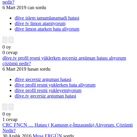
nedir?
6 Mart 2019
can
sordu
dlive islem tamamlanamadi hatasi
dlive tv limon atamiyorum
dlive limon atarken hata aliyorum
0
oy
0
cevap
dlive.tv profil resmi yüklerken geçersiz argüman hatası alıyorum
çözümü nedir?
6 Mart 2019
hasan
sordu
dlive gecersiz arguman hatasi
dlive profil resmi yuklerken hata aliyorum
dlive profil resmi yukleyemiyorum
dlive.tv gecersiz arguman hatasi
0
oy
1
cevap
CRC FNCN .... Hatası ( Kamusm e-İmzasında) Alıyorum. Çözümü
Nedir?
30 Aralık 2016
Musa ERGÜN
sordu