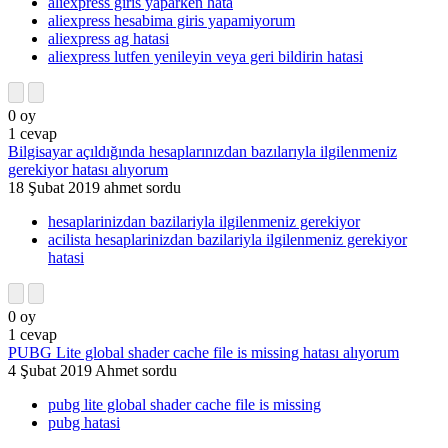
aliexpress giris yaparken hata
aliexpress hesabima giris yapamiyorum
aliexpress ag hatasi
aliexpress lutfen yenileyin veya geri bildirin hatasi
0
oy
1
cevap
Bilgisayar açıldığında hesaplarınızdan bazılarıyla ilgilenmeniz
gerekiyor hatası alıyorum
18 Şubat 2019
ahmet
sordu
hesaplarinizdan bazilariyla ilgilenmeniz gerekiyor
acilista hesaplarinizdan bazilariyla ilgilenmeniz gerekiyor
hatasi
0
oy
1
cevap
PUBG Lite global shader cache file is missing hatası alıyorum
4 Şubat 2019
Ahmet
sordu
pubg lite global shader cache file is missing
pubg hatasi