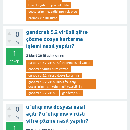
tum dosyalarim promok oldu
dosyalarimin uzantisi promok oldu
promok virusu silme
gandcrab 5.2 virüsü şifre
0
çözme dosya kurtarma
oy
işlemi nasıl yapılır?
1
2 Mart 2019
aylin
sordu
cevap
gandcrab 5.2 virusu sifre cozme nasil yapilir
gandcrab virusu sifre cozme
gandcrab 5.2 virusu dosya kurtarma
gandcrab 5.2 virusunun sifreledigi
dosyalarimin sifresini nasil cozebilirim
gandcrab 5.2 virusu
gandcrap 5.2
ufuhqrmw dosyası nasıl
0
açılır? ufuhqrmw virüsü
oy
şifre çözme nasıl yapılır?
1