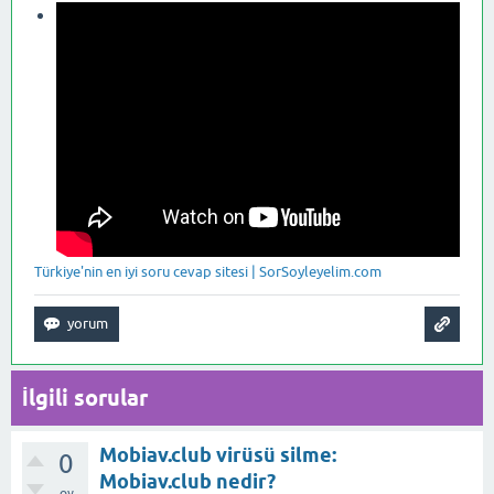
Türkiye'nin en iyi soru cevap sitesi | SorSoyleyelim.com
İlgili sorular
Mobiav.club virüsü silme:
0
Mobiav.club nedir?
oy