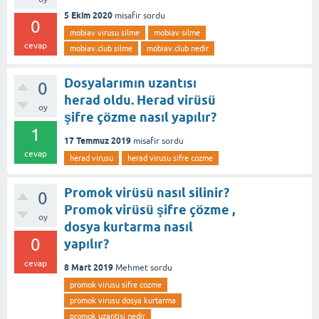
5 Ekim 2020
misafir
sordu
0
mobiav virusu silme
mobiav silme
cevap
mobiav.club silme
mobiav.club nedir
Dosyalarımın uzantısı
0
herad oldu. Herad virüsü
oy
şifre çözme nasıl yapılır?
1
17 Temmuz 2019
misafir
sordu
cevap
herad virusu
herad virusu sifre cozme
Promok virüsü nasıl silinir?
0
Promok virüsü şifre çözme ,
oy
dosya kurtarma nasıl
0
yapılır?
cevap
8 Mart 2019
Mehmet
sordu
promok virusu sifre cozme
promok virusu dosya kurtarma
promok uzantisi nedir