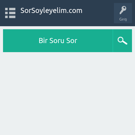
SorSoyleyelim.com
Giriş
Bir Soru Sor