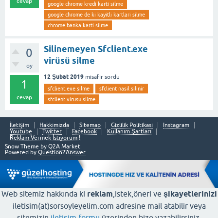
cevap
google chrome kredi karti silme
google chrome de ki kayitli kartlari silme
chrome banka karti silme
Silinemeyen Sfclient.exe
0
virüsü silme
oy
12 Şubat 2019
misafir
sordu
1
sfclient.exe silme
sfclient nasil silinir
cevap
sfclient virusu silme
İletişim
Hakkımızda
Sitemap
Gizlilik Politikası
Instagram
Youtube
Twitter
Facebook
Kullanım Şartları
Reklam Vermek İstiyorum !
Snow Theme by
Q2A Market
Powered by
Question2Answer
Web sitemiz hakkında ki
reklam
,istek,öneri ve
şikayetlerinizi
iletisim(at)sorsoyleyelim.com adresine mail atabilir veya
sitemizin
iletişim formu
üzerinden bize yazabilirsiniz.