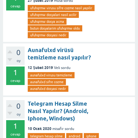
27 Şubat 2019
Musa
sordu
cevap
ufuhqrmw virusu sifre cozme nasil yapilir
ufuhqrmw dosyalari nasil acilir
ufuhqrmw dosya acma
butun dosyalarim ufuhqrmw oldu
ufuhqrmw dosyasi nedir
Aunafulxd virüsü
0
temizleme nasıl yapılır?
oy
12 Şubat 2019
Veli
sordu
1
aunafulxd virusu temizleme
cevap
aunafulxd sifre cozme
aunafulxd dosyasi nedir
Telegram Hesap Silme
0
Nasıl Yapılır? (Android,
oy
Iphone, Windows)
1
10 Ocak 2020
misafir
sordu
cevap
telegram hesap silme
android
iphone