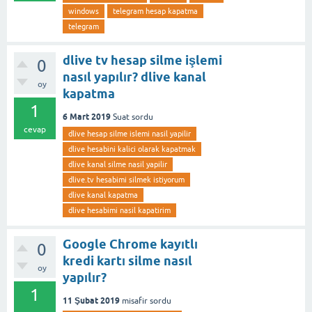
windows
telegram hesap kapatma
telegram
dlive tv hesap silme işlemi
0
nasıl yapılır? dlive kanal
oy
kapatma
1
6 Mart 2019
Suat
sordu
cevap
dlive hesap silme islemi nasil yapilir
dlive hesabini kalici olarak kapatmak
dlive kanal silme nasil yapilir
dlive.tv hesabimi silmek istiyorum
dlive kanal kapatma
dlive hesabimi nasil kapatirim
Google Chrome kayıtlı
0
kredi kartı silme nasıl
oy
yapılır?
1
11 Şubat 2019
misafir
sordu