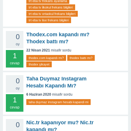
trt eba tv frekans ayarlama
trt eba tv i̇lkokul frekans bilgileri
trt eba tv ortaokul frekans bilgileri
trt eba tv lise frekans bilgileri
Thodex.com kapandı mı?
0
Thodex battı mı?
oy
22 Nisan 2021
misafir
sordu
1
thodex.com kapandı mı?
thodex battı mı?
cevap
thodex şikayet
Taha Duymaz Instagram
0
Hesabı Kapandı Mı?
oy
6 Haziran 2020
misafir
sordu
1
taha duymaz instagram hesabi kapandi mi
cevap
Nic.tr kapanıyor mu? Nic.tr
0
kapandı mı?