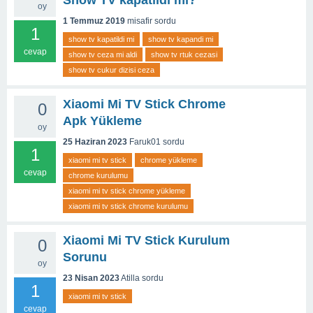
Show TV kapatıldı mı?
oy
1 Temmuz 2019
misafir
sordu
1
show tv kapatildi mi
show tv kapandi mi
cevap
show tv ceza mi aldi
show tv rtuk cezasi
show tv cukur dizisi ceza
Xiaomi Mi TV Stick Chrome
0
Apk Yükleme
oy
25 Haziran 2023
Faruk01
sordu
1
xiaomi mi tv stick
chrome yükleme
cevap
chrome kurulumu
xiaomi mi tv stick chrome yükleme
xiaomi mi tv stick chrome kurulumu
Xiaomi Mi TV Stick Kurulum
0
Sorunu
oy
23 Nisan 2023
Atilla
sordu
1
xiaomi mi tv stick
cevap