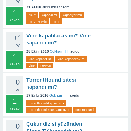
oy
21 Aralık 2019
misafir
sordu
1
nic.tr
kapandi mi
kapaniyor mu
cevap
nic tr ne oldu
nic tr
Vine kapatılacak mı? Vine
+1
kapandı mı?
oy
28 Ekim 2016
Gokhan
sordu
1
vine-kapandı-mı
vine-kapanacak-mı
cevap
vine
ne-oldu
TorrentHound sitesi
0
kapandı mı?
oy
17 Eylül 2016
Gokhan
sordu
1
torrenthound-kapandı-mı
cevap
torrenthound-sitesi-açılmıyor
torrenthound
Çukur dizisi yüzünden
0