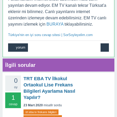
yayınları devam ediyor. EM TV kanalı tekrar Türksat'a
eklenir mi bilinmez. Canlı yayınlarını internet
üzerinden izlemeye devam edebilirsiniz. EM TV canlı
yayınını izlemek için
BURAYA
tıklayabilirsiniz.
Türkiye'nin en iyi soru cevap sitesi | SorSoyleyelim.com
İlgili sorular
TRT EBA TV İlkokul
0
Ortaokul Lise Frekans
oy
Bilgileri Ayarlama Nasıl
1
Yapılır?
cevap
23 Mart 2020
misafir
sordu
trt eba tv frekans bilgileri