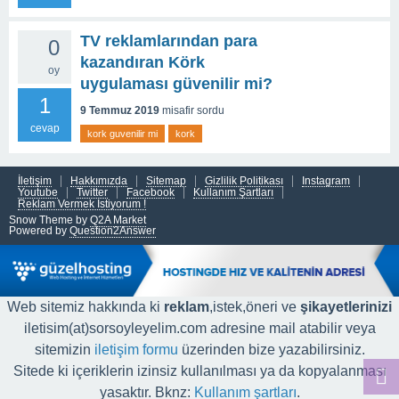
TV reklamlarından para
0
kazandıran Körk
oy
uygulaması güvenilir mi?
1
9 Temmuz 2019
misafir
sordu
cevap
kork guvenilir mi
kork
İletişim
Hakkımızda
Sitemap
Gizlilik Politikası
Instagram
Youtube
Twitter
Facebook
Kullanım Şartları
Reklam Vermek İstiyorum !
Snow Theme by
Q2A Market
Powered by
Question2Answer
Web sitemiz hakkında ki
reklam
,istek,öneri ve
şikayetlerinizi
iletisim(at)sorsoyleyelim.com adresine mail atabilir veya
sitemizin
iletişim formu
üzerinden bize yazabilirsiniz.
Sitede ki içeriklerin izinsiz kullanılması ya da kopyalanması
yasaktır. Bknz:
Kullanım şartları
.