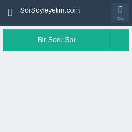
SorSoyleyelim.com
Giriş
Bir Soru Sor