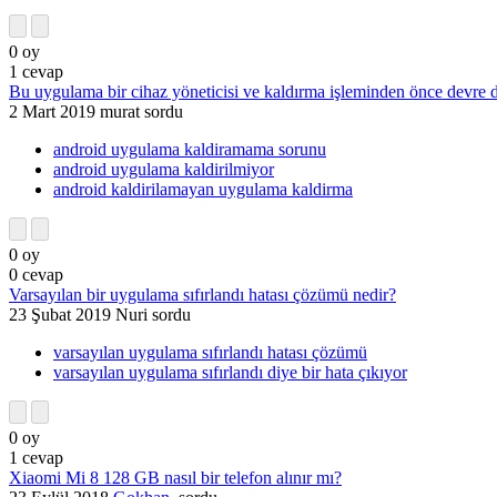
0
oy
1
cevap
Bu uygulama bir cihaz yöneticisi ve kaldırma işleminden önce devre dı
2 Mart 2019
murat
sordu
android uygulama kaldiramama sorunu
android uygulama kaldirilmiyor
android kaldirilamayan uygulama kaldirma
0
oy
0
cevap
Varsayılan bir uygulama sıfırlandı hatası çözümü nedir?
23 Şubat 2019
Nuri
sordu
varsayılan uygulama sıfırlandı hatası çözümü
varsayılan uygulama sıfırlandı diye bir hata çıkıyor
0
oy
1
cevap
Xiaomi Mi 8 128 GB nasıl bir telefon alınır mı?