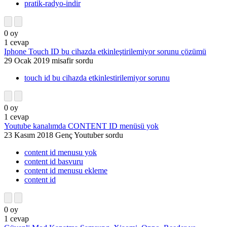
pratik-radyo-indir
0
oy
1
cevap
Iphone Touch ID bu cihazda etkinleştirilemiyor sorunu çözümü
29 Ocak 2019
misafir
sordu
touch id bu cihazda etkinlestirilemiyor sorunu
0
oy
1
cevap
Youtube kanalımda CONTENT ID menüsü yok
23 Kasım 2018
Genç Youtuber
sordu
content id menusu yok
content id basvuru
content id menusu ekleme
content id
0
oy
1
cevap