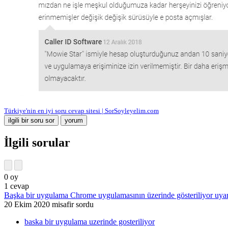
Türkiye'nin en iyi soru cevap sitesi | SorSoyleyelim.com
İlgili sorular
0
oy
1
cevap
Başka bir uygulama Chrome uygulamasının üzerinde gösteriliyor uyar
20 Ekim 2020
misafir
sordu
baska bir uygulama uzerinde gosteriliyor