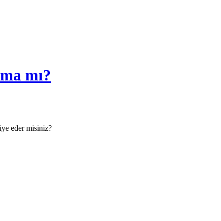
lama mı?
iye eder misiniz?