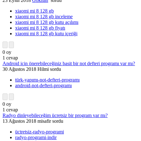
23 Eylül 2018
Gokhan
sordu
xiaomi mi 8 128 gb
xiaomi mi 8 128 gb inceleme
xiaomi mi 8 128 gb kutu açılımı
xiaomi mi 8 128 gb fiyatı
xiaomi mi 8 128 gb kutu içeriği
0
oy
1
cevap
Android için önerebileceğiniz basit bir not defteri programı var mı?
30 Ağustos 2018
Hilmi
sordu
türk-yapımı-not-defteri-programı
android-not-defteri-programı
0
oy
1
cevap
Radyo dinleyebileceğim ücretsiz bir program var mı?
13 Ağustos 2018
misafir
sordu
üctretsiz-radyo-programi
radyo-programi-indir