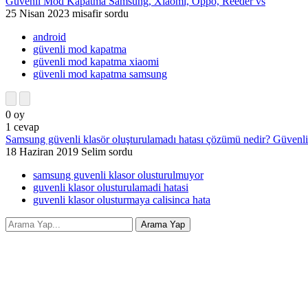
Güvenli Mod Kapatma Samsung, Xiaomi, Oppo, Reeder vs
25 Nisan 2023
misafir
sordu
android
güvenli mod kapatma
güvenli mod kapatma xiaomi
güvenli mod kapatma samsung
0
oy
1
cevap
Samsung güvenli klasör oluşturulamadı hatası çözümü nedir? Güvenli
18 Haziran 2019
Selim
sordu
samsung guvenli klasor olusturulmuyor
guvenli klasor olusturulamadi hatasi
guvenli klasor olusturmaya calisinca hata