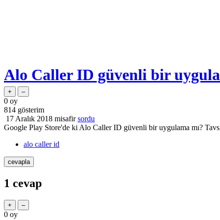
Alo Caller ID güvenli bir uygu
0
oy
814
gösterim
17 Aralık 2018
misafir
sordu
Google Play Store'de ki Alo Caller ID güvenli bir uygulama mı? Tavs
alo caller id
1
cevap
0
oy