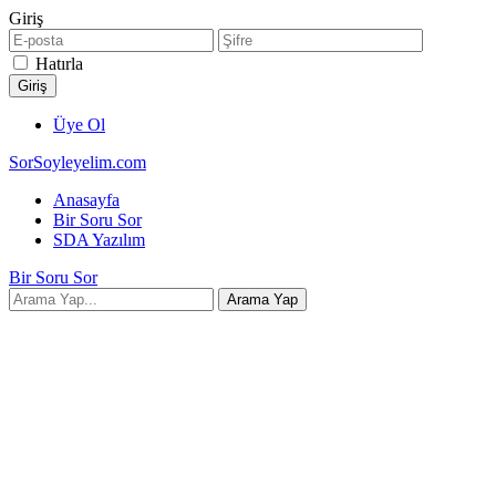
Giriş
Hatırla
Üye Ol
SorSoyleyelim.com
Anasayfa
Bir Soru Sor
SDA Yazılım
Bir Soru Sor