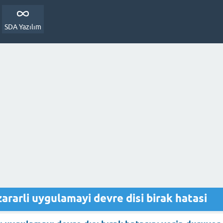
SDA Yazılım
ararli uygulamayi devre disi birak hatasi