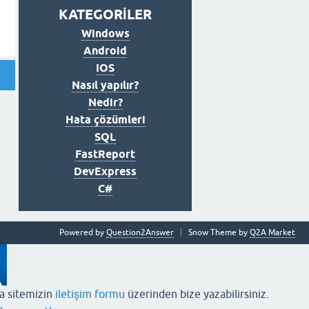
KATEGORİLER
Windows
Android
IOS
Nasıl yapılır?
Nedir?
Hata çözümleri
SQL
FastReport
DevExpress
C#
Powered by
Question2Answer
Snow Theme by
Q2A Market
ya sitemizin
iletişim formu
üzerinden bize yazabilirsiniz.