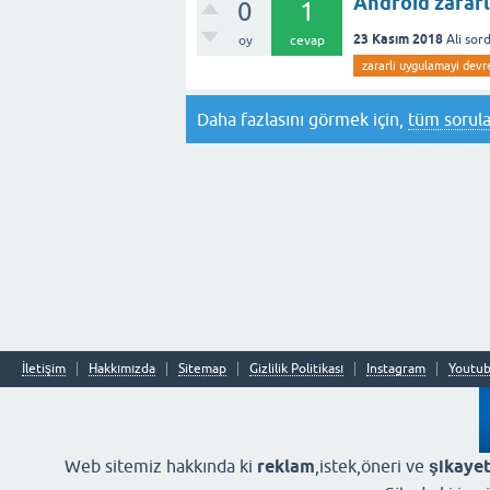
Android zararl
0
1
23 Kasım 2018
Ali
sor
oy
cevap
zararli uygulamayi devre
Daha fazlasını görmek için,
tüm sorula
İletişim
Hakkımızda
Sitemap
Gizlilik Politikası
Instagram
Youtu
Web sitemiz hakkında ki
reklam
,istek,öneri ve
şikayet