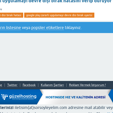
ı uygulamayı devre dışı bırak hatasını verip duruyor
du
 disi birak hatasi
google play zararli uygulamayi devre disi birak uyarisi
rın listesine
veya
popüler etiketlere
tıklayınız.
be
Twitter
Facebook
Kullanım Şartları
Reklam Vermek İstiyorum !
lerinizi
iletisim(at)sorsoyleyelim.com adresine mail atabilir ve