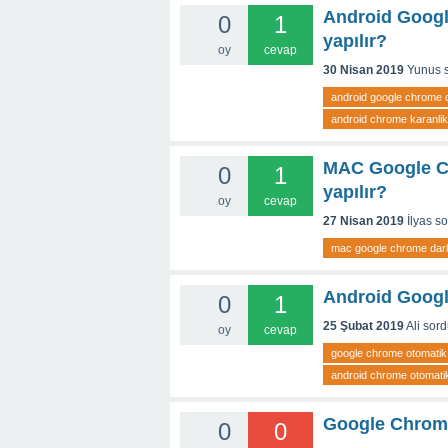
Android Googl
0
1
yapılır?
oy
cevap
30 Nisan 2019
Yunus
android google chrome 
android chrome karanli
MAC Google Ch
0
1
yapılır?
oy
cevap
27 Nisan 2019
İlyas
so
mac google chrome da
Android Googl
0
1
25 Şubat 2019
Ali
sord
oy
cevap
google chrome otomatik
android chrome otomati
Google Chrome
0
0