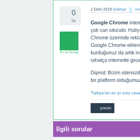
2 Ekim 2018
Gokhan
ce
0
oy
Google Chrome
inter
çok can sıkıcıdır. Ha
Chrome üzerinde rekl
Google Chrome eklent
kurduğunuz da artık i
En İyi Cevap
rahatça internette gez
Dipnot: Bizim sitemizde
bir platform olduğumuz
Türkiye'nin en iyi soru cev
İlgili sorular