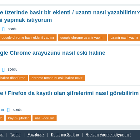
üzerinde basit bir eklenti / uzantı nasıl yazabilirim?
mi yapmak istiyorum
sordu
google chrome basit eklenti yapımı
google chrome uzantı yapımı
uzantı nasıl yazılır
gle Chrome arayüzünü nasıl eski haline
sordu
 haline döndürme
chrome temasını eski haline çevir
 Firefox da kayıtlı olan şifrelerimi nasıl görebilirim
an
sordu
ox
kayıtlı-şifreler
nasıl-görülür
be
Twitter
Facebook
Kullanım Şartları
Reklam Vermek İstiyorum !