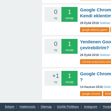
Google Chrome 
0
1
Kendi eklenti
oy
cevap
26 Eylül 2018
Gokhan
google eklenti yapımı
Yenilenen Goo
0
1
çevirebilirim?
oy
cevap
26 Eylül 2018
Gokhan
chrome arayüzünü eski
Google Chrome /
+1
1
?
oy
cevap
14 Haziran 2016
Gokh
google-chrome
firef
İletişim
Hakkımızda
Sitemap
Gizlilik Politikası
Instagram
Youtu