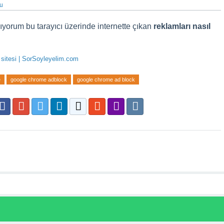
du
ıyorum bu tarayıcı üzerinde internette çıkan
reklamları nasıl
p sitesi | SorSoyleyelim.com
e
google chrome adblock
google chrome ad block