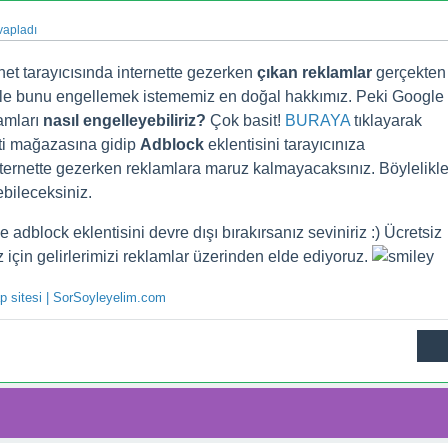
vapladı
net tarayıcısında internette gezerken
çıkan reklamlar
gerçekten
liyle bunu engellemek istememiz en doğal hakkımız. Peki Google
amları
nasıl engelleyebiliriz?
Çok basit!
BURAYA
tıklayarak
i mağazasına gidip
Adblock
eklentisini tarayıcınıza
nternette gezerken reklamlara maruz kalmayacaksınız. Böylelikl
ebileceksiniz.
 adblock eklentisini devre dışı bırakırsanız seviniriz :) Ücretsiz
 için gelirlerimizi reklamlar üzerinden elde ediyoruz.
ap sitesi | SorSoyleyelim.com