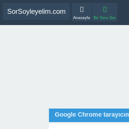
SorSoyleyelim.com
Anasayfa
Bir Soru Sor
Google Chrome tarayıcımd