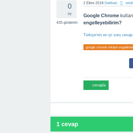
2 Ekim 2018
Gokhan
sor
0
oy
Google Chrome
kullan
engelleyebilirim?
435
gösterim
Türkiye'nin en iyi soru ceva
google chrome reklam engellem
1
cevap