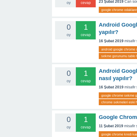
23 Şubat 2019
Can
so
oy
cevap
google chrome odaklanm
Android Googl
0
1
yapılır?
oy
cevap
16 Şubat 2019
misafir
android google chrome
sekme gorunumu tablo h
Android Googl
0
1
nasıl yapılır?
oy
cevap
16 Şubat 2019
misafir
google chrome sekme go
chrome sekmeleri eski 
Google Chrome k
0
1
11 Şubat 2019
misafir
oy
cevap
google chrome kredi kart