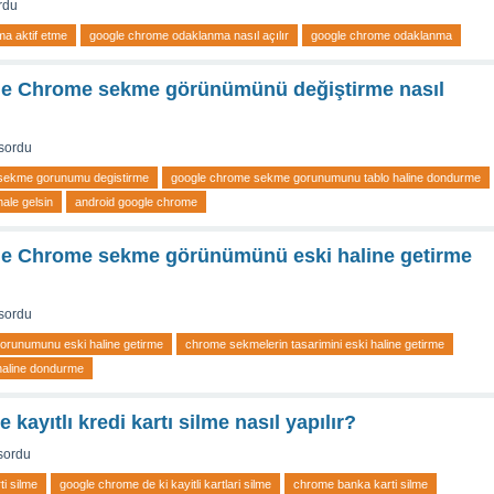
rdu
a aktif etme
google chrome odaklanma nasıl açılır
google chrome odaklanma
e Chrome sekme görünümünü değiştirme nasıl
sordu
 sekme gorunumu degistirme
google chrome sekme gorunumunu tablo haline dondurme
ale gelsin
android google chrome
e Chrome sekme görünümünü eski haline getirme
sordu
runumunu eski haline getirme
chrome sekmelerin tasarimini eski haline getirme
haline dondurme
ayıtlı kredi kartı silme nasıl yapılır?
sordu
i silme
google chrome de ki kayitli kartlari silme
chrome banka karti silme