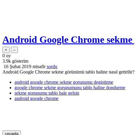
Android Google Chrome sekme g
0
oy
3.9k
gösterim
16 Şubat 2019
misafir
sordu
Android Google Chrome sekme görünümü tablo haline nasıl getirilir?
android google chrome sekme gorunumu degistirme
google chrome sekme gorunumunu tablo haline dondurme
sekme gorunumu tablo hale gelsin
android google chrome