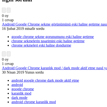
0
oy
1
cevap
Android Google Chrome sekme görünümünü eski haline getirme nasıl 
16 Şubat 2019
misafir
sordu
google chrome sekme gorunumunu eski haline getirme
chrome sekmelerin tasarimini eski haline getirme
chrome sekmeleri eski haline dondurme
0
oy
1
cevap
Android Google Chrome karanlık mod / dark mode aktif etme nasıl ya
30 Nisan 2019
Yunus
sordu
android google chrome dark mode aktif etme
android
google chrome
karanlik mod
dark mode
android chrome karanlik mod