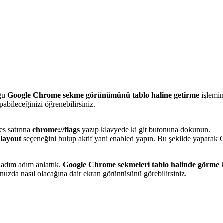
uğu
Google Chrome sekme görünümünü tablo haline getirme
işlemi
pabileceğinizi öğrenebilirsiniz.
es satırına
chrome://flags
yazıp klavyede ki git butonuna dokunun.
-
layout
seçeneğini bulup aktif yani enabled yapın. Bu şekilde yapara
 adım adım anlattık.
Google Chrome sekmeleri tablo halinde görme
zda nasıl olacağına dair ekran görüntüsünü görebilirsiniz.