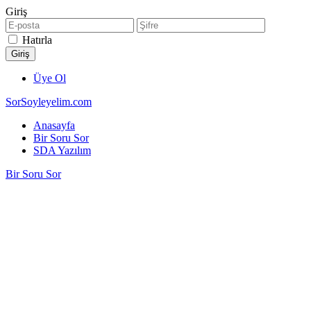
Giriş
Hatırla
Üye Ol
SorSoyleyelim.com
Anasayfa
Bir Soru Sor
SDA Yazılım
Bir Soru Sor