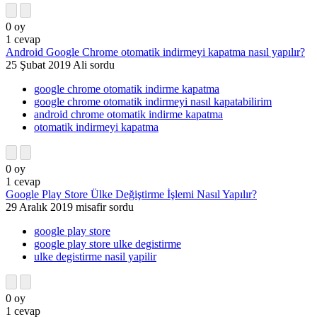
0
oy
1
cevap
Android Google Chrome otomatik indirmeyi kapatma nasıl yapılır?
25 Şubat 2019
Ali
sordu
google chrome otomatik indirme kapatma
google chrome otomatik indirmeyi nasıl kapatabilirim
android chrome otomatik indirme kapatma
otomatik indirmeyi kapatma
0
oy
1
cevap
Google Play Store Ülke Değiştirme İşlemi Nasıl Yapılır?
29 Aralık 2019
misafir
sordu
google play store
google play store ulke degistirme
ulke degistirme nasil yapilir
0
oy
1
cevap