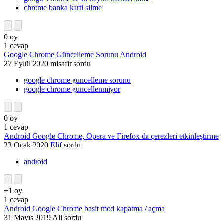
chrome banka karti silme
0
oy
1
cevap
Google Chrome Güncelleme Sorunu Android
27 Eylül 2020
misafir
sordu
google chrome guncelleme sorunu
google chrome guncellenmiyor
0
oy
1
cevap
Android Google Chrome, Opera ve Firefox da çerezleri etkinleştirme
23 Ocak 2020
Elif
sordu
android
+1
oy
1
cevap
Android Google Chrome basit mod kapatma / açma
31 Mayıs 2019
Ali
sordu