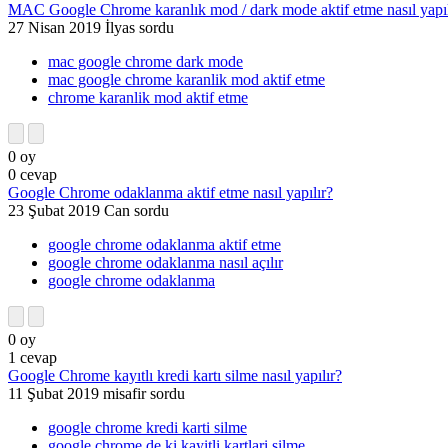
MAC Google Chrome karanlık mod / dark mode aktif etme nasıl yapıl
27 Nisan 2019
İlyas
sordu
mac google chrome dark mode
mac google chrome karanlik mod aktif etme
chrome karanlik mod aktif etme
0
oy
0
cevap
Google Chrome odaklanma aktif etme nasıl yapılır?
23 Şubat 2019
Can
sordu
google chrome odaklanma aktif etme
google chrome odaklanma nasıl açılır
google chrome odaklanma
0
oy
1
cevap
Google Chrome kayıtlı kredi kartı silme nasıl yapılır?
11 Şubat 2019
misafir
sordu
google chrome kredi karti silme
google chrome de ki kayitli kartlari silme