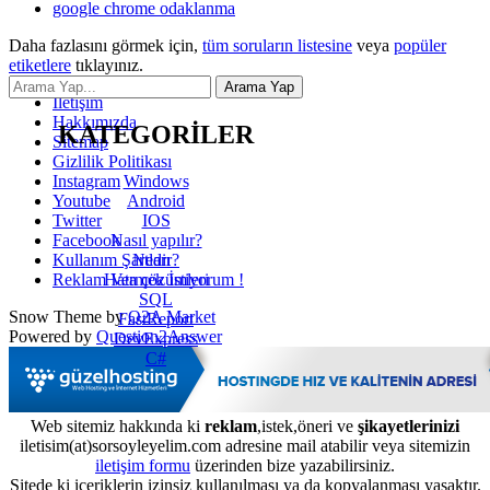
google chrome odaklanma
Daha fazlasını görmek için,
tüm soruların listesine
veya
popüler
etiketlere
tıklayınız.
İletişim
Hakkımızda
KATEGORİLER
Sitemap
Gizlilik Politikası
Windows
Instagram
Android
Youtube
IOS
Twitter
Nasıl yapılır?
Facebook
Nedir?
Kullanım Şartları
Hata çözümleri
Reklam Vermek İstiyorum !
SQL
Snow Theme by
Q2A Market
FastReport
Powered by
Question2Answer
DevExpress
C#
Web sitemiz hakkında ki
reklam
,istek,öneri ve
şikayetlerinizi
iletisim(at)sorsoyleyelim.com adresine mail atabilir veya sitemizin
iletişim formu
üzerinden bize yazabilirsiniz.
Sitede ki içeriklerin izinsiz kullanılması ya da kopyalanması yasaktır.