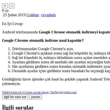
0
oy
25 Şubat 2019
Gokhan
cevapladı
En İyi Cevap
Android telefonunuzda
Google Chrome otomatik indirmeyi kapa
Google Chrome otomatik indirme nasıl kapatılır?
Telefonunuzdan Google Chrome'u açın.
Google Chrome'u açtıktan sonra sağ üst köşedeki üç noktaya tı
Sağ üst köşedeki üç noktaya tıkladıktan sonra açılan menüden 
Ayarlara girdikten sonra alt taraftaki site ayarları seçeneğini bul
Site ayarlarına girdikten sonra buradan otomatik indirmeler ayar
Otomatik ayarlar içine girdikten sonra buradaki bu seçeneği kapa
Gördüğünüz üzere işlemler çok basit bu şekilde yaparak Android Tele
çekinmeyin.
Türkiye'nin en iyi soru cevap sitesi | SorSoyleyelim.com
İlgili sorular