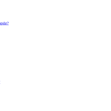
pılır?
?