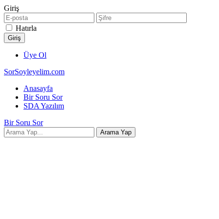
Giriş
Hatırla
Üye Ol
SorSoyleyelim.com
Anasayfa
Bir Soru Sor
SDA Yazılım
Bir Soru Sor