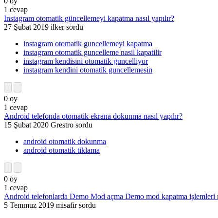
0
oy
1
cevap
Instagram otomatik güncellemeyi kapatma nasıl yapılır?
27 Şubat 2019
ilker
sordu
instagram otomatik guncellemeyi kapatma
instagram otomatik guncelleme nasil kapatilir
instagram kendisini otomatik guncelliyor
instagram kendini otomatik guncellemesin
0
oy
1
cevap
Android telefonda otomatik ekrana dokunma nasıl yapılır?
15 Şubat 2020
Grestro
sordu
android otomatik dokunma
android otomatik tiklama
0
oy
1
cevap
Android telefonlarda Demo Mod açma Demo mod kapatma işlemleri na
5 Temmuz 2019
misafir
sordu