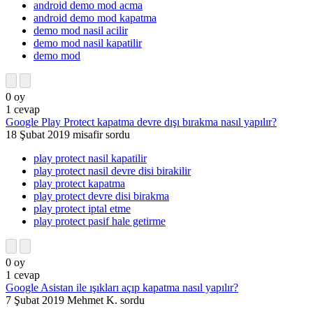
android demo mod acma
android demo mod kapatma
demo mod nasil acilir
demo mod nasil kapatilir
demo mod
0
oy
1
cevap
Google Play Protect kapatma devre dışı bırakma nasıl yapılır?
18 Şubat 2019
misafir
sordu
play protect nasil kapatilir
play protect nasil devre disi birakilir
play protect kapatma
play protect devre disi birakma
play protect iptal etme
play protect pasif hale getirme
0
oy
1
cevap
Google Asistan ile ışıkları açıp kapatma nasıl yapılır?
7 Şubat 2019
Mehmet K.
sordu