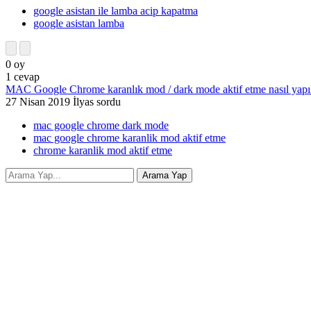
google asistan ile lamba acip kapatma
google asistan lamba
0
oy
1
cevap
MAC Google Chrome karanlık mod / dark mode aktif etme nasıl yapıl
27 Nisan 2019
İlyas
sordu
mac google chrome dark mode
mac google chrome karanlik mod aktif etme
chrome karanlik mod aktif etme