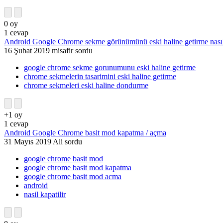
0
oy
1
cevap
Android Google Chrome sekme görünümünü eski haline getirme nasıl 
16 Şubat 2019
misafir
sordu
google chrome sekme gorunumunu eski haline getirme
chrome sekmelerin tasarimini eski haline getirme
chrome sekmeleri eski haline dondurme
+1
oy
1
cevap
Android Google Chrome basit mod kapatma / açma
31 Mayıs 2019
Ali
sordu
google chrome basit mod
google chrome basit mod kapatma
google chrome basit mod acma
android
nasil kapatilir