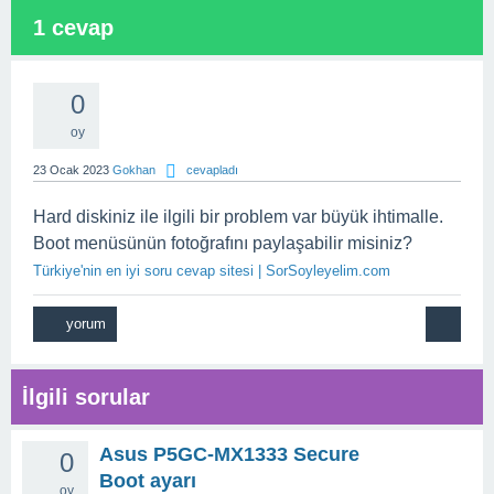
1
cevap
0
oy
23 Ocak 2023
Gokhan
cevapladı
Hard diskiniz ile ilgili bir problem var büyük ihtimalle.
Boot menüsünün fotoğrafını paylaşabilir misiniz?
Türkiye'nin en iyi soru cevap sitesi | SorSoyleyelim.com
İlgili sorular
Asus P5GC-MX1333 Secure
0
Boot ayarı
oy