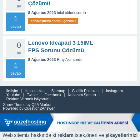
Çözümü
oy
8 Ağustos 2023
bılal akturk
sordu
1
sanallaştırma sorunu çözümü
cevap
Lenovo Ideapad 3 15IML
0
FPS Sorunu Çözümü
oy
8 Ağustos 2023
Eray Aşır
sordu
1
cevap
İletişim
Hakkımızda
Sitemap
Gizlilik Politikası
Instagram
Youtube
Twitter
Facebook
Kullanım Şartları
Reklam Vermek İstiyorum !
Snow Theme by
Q2A Market
Powered by
Question2Answer
Web sitemiz hakkında ki
reklam
,istek,öneri ve
şikayetlerinizi