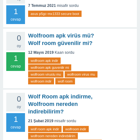
7 Temmuz 2021
misafir
sordu
1
asus p5gc-mx1333 secure boot
cevap
Wolfroom apk virüs mü?
0
Wolf room güvenilir mi?
oy
12 Mayıs 2019
Kaan
sordu
1
wolfroom apk indir
cevap
wolfroom apk guvenilir mi
wolfroom viruslu mu
wolfroom virus mu
wolfroom indir
wolf room
Wolf Room apk indirme,
0
Wolfroom nereden
oy
indirebilirim?
1
21 Şubat 2019
misafir
sordu
cevap
wolf room apk indir
wolfroom indir
wolfroom nereden indirebilirim