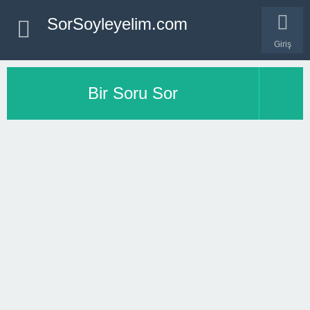
SorSoyleyelim.com
Giriş
Bir Soru Sor