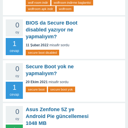
wolf room indir
wolfroom indirme baglantisi
wolfroom apk indir
wolfroom
BIOS da Secure Boot
0
disabled yazıyor ne
oy
yapmalıyım?
1
11 Şubat 2022
misafir
sordu
cevap
secure boot disabled
Secure Boot yok ne
0
yapmalıyım?
oy
20 Ekim 2021
misafir
sordu
1
secure boot
secure boot yok
cevap
Asus Zenfone 5Z ye
0
Android Pie güncellemesi
oy
1048 MB