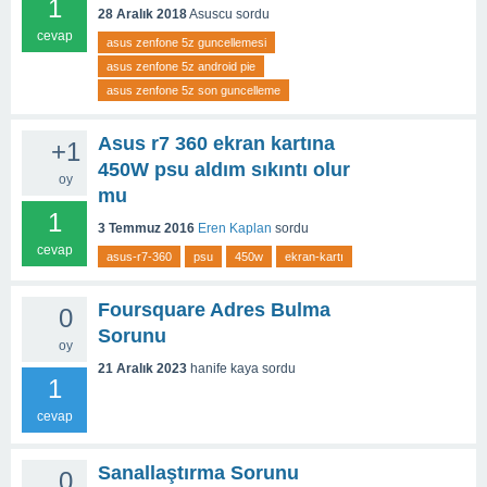
1
28 Aralık 2018
Asuscu
sordu
cevap
asus zenfone 5z guncellemesi
asus zenfone 5z android pie
asus zenfone 5z son guncelleme
Asus r7 360 ekran kartına
+1
450W psu aldım sıkıntı olur
oy
mu
1
3 Temmuz 2016
Eren Kaplan
sordu
cevap
asus-r7-360
psu
450w
ekran-kartı
Foursquare Adres Bulma
0
Sorunu
oy
21 Aralık 2023
hanife kaya
sordu
1
cevap
Sanallaştırma Sorunu
0