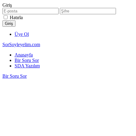
Giriş
Hatırla
Üye Ol
SorSoyleyelim.com
Anasayfa
Bir Soru Sor
SDA Yazılım
Bir Soru Sor