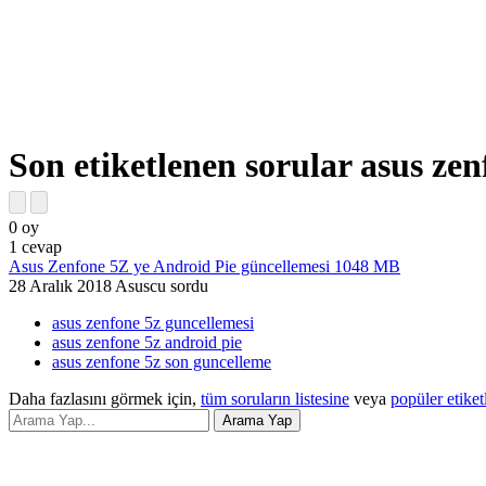
Son etiketlenen sorular asus ze
0
oy
1
cevap
Asus Zenfone 5Z ye Android Pie güncellemesi 1048 MB
28 Aralık 2018
Asuscu
sordu
asus zenfone 5z guncellemesi
asus zenfone 5z android pie
asus zenfone 5z son guncelleme
Daha fazlasını görmek için,
tüm soruların listesine
veya
popüler etiket