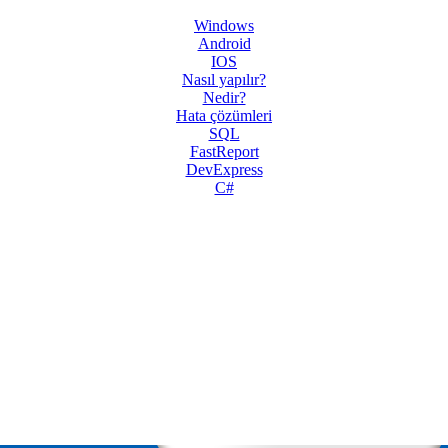
Windows
Android
IOS
Nasıl yapılır?
Nedir?
Hata çözümleri
SQL
FastReport
DevExpress
C#