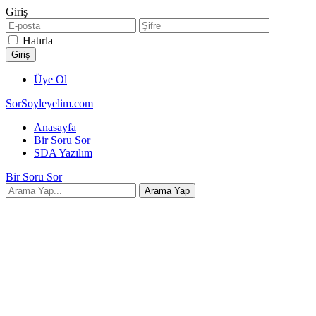
Giriş
Hatırla
Üye Ol
SorSoyleyelim.com
Anasayfa
Bir Soru Sor
SDA Yazılım
Bir Soru Sor