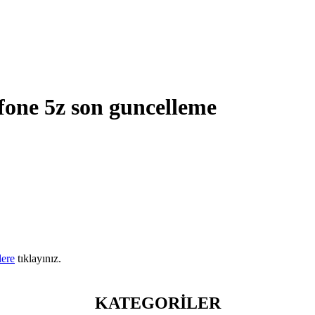
nfone 5z son guncelleme
lere
tıklayınız.
KATEGORİLER