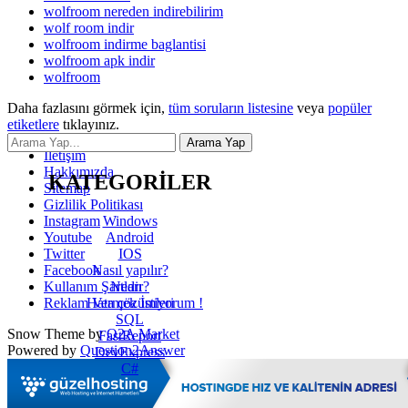
wolfroom nereden indirebilirim
wolf room indir
wolfroom indirme baglantisi
wolfroom apk indir
wolfroom
Daha fazlasını görmek için,
tüm soruların listesine
veya
popüler
etiketlere
tıklayınız.
İletişim
Hakkımızda
KATEGORİLER
Sitemap
Gizlilik Politikası
Windows
Instagram
Android
Youtube
IOS
Twitter
Nasıl yapılır?
Facebook
Nedir?
Kullanım Şartları
Hata çözümleri
Reklam Vermek İstiyorum !
SQL
Snow Theme by
Q2A Market
FastReport
Powered by
Question2Answer
DevExpress
C#