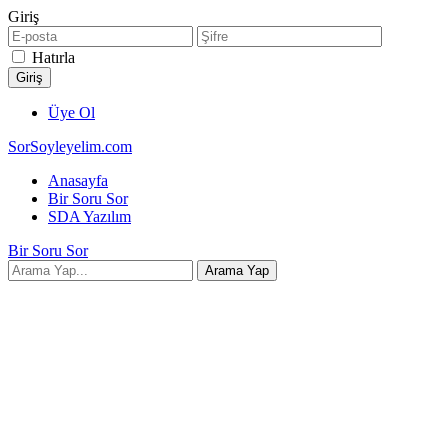
Giriş
Hatırla
Üye Ol
SorSoyleyelim.com
Anasayfa
Bir Soru Sor
SDA Yazılım
Bir Soru Sor