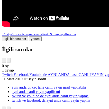
Türkiye'nin en iyi soru cevap sitesi | SorSoyleyelim.com
İlgili sorular
0
oy
1
cevap
Twitch Facebook Youtube de AYNI ANDA nasıl CANLI YAYIN yap
11 Mart 2019
Hüseyin
sordu
ayni anda birkac tane canli yayin nasil yapilabilir
ayni anda canli yayin yapilir mi
twitch ve youtube de ayni anda canli yayin yapma
twitch ve facebook da ayni anda canli yayin yapma