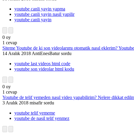
youtube canli yayin yapma
youtube canli yayin nasil yapilir
youtube canli yayin
0
oy
1
cevap
Siteme Youtube de ki son videolarımı otomatik nasıl eklerim? Yout
14 Aralık 2018
AntiEnesBatur
sordu
youtube last videos html code
youtube son videolar html kodu
0
oy
1
cevap
Youtube de telif yemeden nasıl video yapabilirim? Nelere dikkat edilm
3 Aralık 2018
misafir
sordu
youtube telif yememe
youtube de nasil telif yenmez