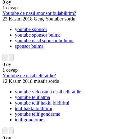
0
oy
1
cevap
Youtube de nasıl sponsor bulabilirim?
23 Kasım 2018
Genç Youtuber
sordu
youtube sponsor
youtube sponsor bulma
youtube nasıl sponsor bulunur
sponsor bulma
0
oy
1
cevap
Youtube de nasıl telif atılır?
12 Kasım 2018
misafir
sordu
youtube videosuna nasil telif atilir
youtube telif atma
youtube telif hakki bildirimi
telif hakki bildirimi
youtube telif gonderme
telif gonderme
0
oy