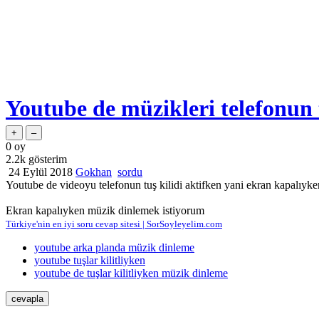
Youtube de müzikleri telefonun t
0
oy
2.2k
gösterim
24 Eylül 2018
Gokhan
sordu
Youtube de videoyu telefonun tuş kilidi aktifken yani ekran kapalıyke
Ekran kapalıyken müzik dinlemek istiyorum
Türkiye'nin en iyi soru cevap sitesi | SorSoyleyelim.com
youtube arka planda müzik dinleme
youtube tuşlar kilitliyken
youtube de tuşlar kilitliyken müzik dinleme