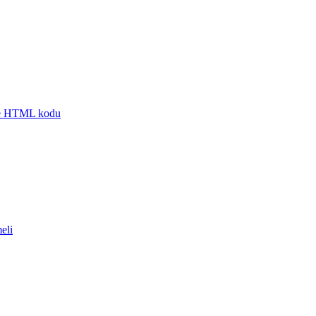
ube HTML kodu
eli