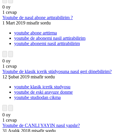
0
oy
1
cevap
Youtube de nasıl abone arttırabilirim ?
1 Mart 2019
misafir
sordu
youtube abone arttirma
youtube de abonemi nasil arttirabilirim
youtube abonemi nasil arttirabilirim
0
oy
1
cevap
Youtube de klasik içerik stüdyosuna nasıl geri dönebilirim?
12 Şubat 2019
misafir
sordu
youtube klasik icerik studyosu
youtube de eski arayuze donme
youtube studiodan cikma
0
oy
1
cevap
Youtube de CANLI YAYIN nasıl yapılır?
31 Aralık 2018
misafir
sordu