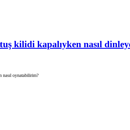
uş kilidi kapalıyken nasıl dinley
n nasıl oynatabilirim?