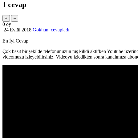
1
cevap
0
oy
24 Eylül 2018
Gokhan
cevapladı
En İyi Cevap
Çok basit bir şekilde telefonunuzun tuş kilidi aktifken Youtube üzerind
videomuzu izleyebilirsiniz. Videoyu izledikten sonra kanalımıza ab